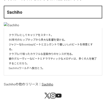
Sachiho
クラブDJとしてキャリアをスタート。

90年代のヒップホップから多大な影響を受ける。

ジャジーなBoombapビートとエレガントで優しいLofiビートを得意とす
る。

クラブDJで培ったカラフルな音楽作りのセンスが光る。

彼のグルーヴィーなビートとドラマティックなメロディは、多くの人を魅了
することだろう。

Sachihoワールドへ旅立とう。
Sachiho
の他のリリース：
Sachiho