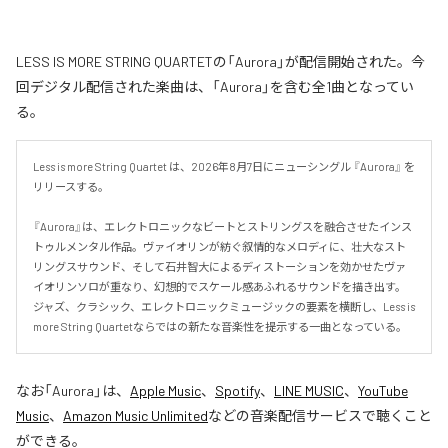
LESS IS MORE STRING QUARTETの「Aurora」が配信開始された。今
回デジタル配信された楽曲は、「Aurora」を含む全1曲となってい
る。
Less is more String Quartet は、2026年8月7日にニューシングル 『Aurora』 を
リリースする。

『Aurora』は、エレクトロニックなビートとストリングスを融合させたインス
トゥルメンタル作品。ヴァイオリンが紡ぐ叙情的なメロディに、壮大なスト
リングスサウンド、そして石井智大によるディストーションを効かせたヴァ
イオリンソロが重なり、幻想的でスケール感あふれるサウンドを描き出す。
ジャズ、クラシック、エレクトロニックミュージックの要素を横断し、Less is 
more String Quartetならではの新たな音楽性を提示する一曲となっている。
なお「
Aurora
」は、
Apple Music
、
Spotify
、
LINE MUSIC
、
YouTube
Music
、
Amazon Music Unlimited
などの音楽配信サービスで聴くこと
ができる。