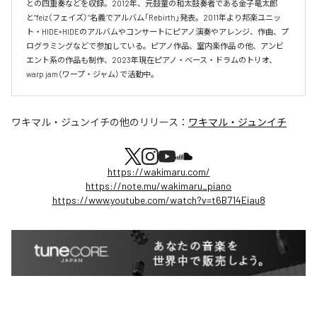
との四重奏などを収録。2012年、元鼓童の和太鼓奏者である金子竜太郎 
と”feiz（フェイズ）”名義でアルバム「Rebirth」発表。2011年より邦楽ユニッ
ト・HIDE×HIDEのアルバムやコンサートにピアノ演奏やアレンジ、作曲、プ
ログラミングなどで参加している。ピアノ作品、室内楽作品 の他、アンビ
エント系の作品も制作、2023年現在ピアノ・ベース・ドラムのトリオ、
warp jam（ワープ・ジャム）で活動中。
ワキマル・ジュンイチ
の他のリリース：
ワキマル・ジュンイチ
https://wakimaru.com/
https://note.mu/wakimaru_piano
https://www.youtube.com/watch?v=t6B714Eiau8