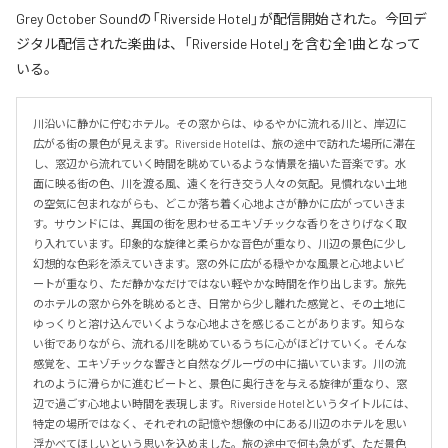
Grey October Soundの「Riverside Hotel」が配信開始された。今回デ
ジタル配信された楽曲は、「Riverside Hotel」を含む全1曲となって
いる。
川沿いに静かに佇むホテル。その窓からは、ゆるやかに流れる川と、岸辺に
広がる街の景色が見えます。Riverside Hotelは、旅の途中で訪れた場所に滞在
し、窓辺から流れていく時間を眺めているような情景を描いた音楽です。水
面に映る街の色、川を渡る風、遠くを行き交う人々の気配。見慣れない土地
の空気に包まれながらも、どこか落ち着く心地よさが静かに広がっていきま
す。サウンドには、異国の街を思わせるエキゾチックな香りをさりげなく取
り入れています。印象的な旋律と柔らかな音色が重なり、川辺の景色に少し
幻想的な色彩を添えていきます。窓の外に広がる穏やかな風景と心地よいビ
ートが重なり、ただ静かなだけではない軽やかな時間を作り出します。旅先
のホテルの窓から外を眺めるとき、日常から少し離れた感覚と、その土地に
ゆっくりと溶け込んでいくような心地よさを感じることがあります。知らな
い街でありながら、流れる川を眺めているうちに心がほどけていく。そんな
感覚を、エキゾチックな響きと自然なグルーヴの中に描いています。川の流
れのように滑らかに進むビートと、景色に奥行きを与える旋律が重なり、窓
辺で過ごす心地よい時間を表現します。Riverside Hotelというタイトルには、
特定の場所ではなく、それぞれの記憶や想像の中にある川辺のホテルを思い
浮かべてほしいという思いを込めました。旅の途中で何も急がず、ただ景色