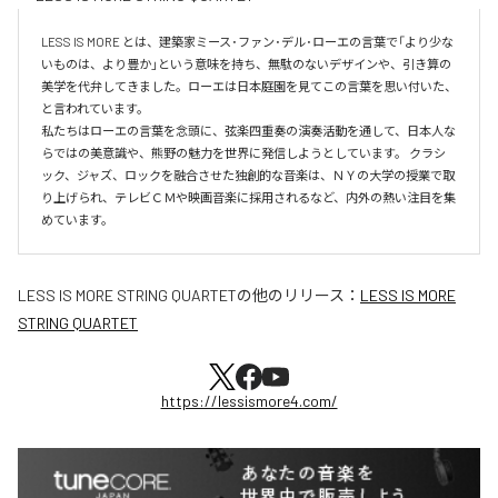
LESS IS MORE とは、建築家ミース･ファン･デル･ローエの言葉で「より少な
いものは、より豊か」という意味を持ち、無駄のないデザインや、引き算の
美学を代弁してきました。ローエは日本庭園を見てこの言葉を思い付いた、
と言われています。

私たちはローエの言葉を念頭に、弦楽四重奏の演奏活動を通して、日本人な
らではの美意識や、熊野の魅力を世界に発信しようとしています。 クラシ
ック、ジャズ、ロックを融合させた独創的な音楽は、ＮＹの大学の授業で取
り上げられ、テレビＣＭや映画音楽に採用されるなど、内外の熱い注目を集
めています。
LESS IS MORE STRING QUARTET
の他のリリース：
LESS IS MORE
STRING QUARTET
https://lessismore4.com/