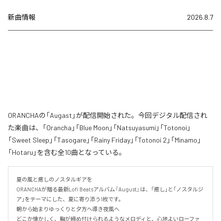
新曲情報
2026.8.7
ORANCHAの「Augast」が配信開始された。今回デジタル配信され
た楽曲は、「Orancha」「Blue Moon」「Natsuyasumi」「Totonoi」
「Sweet Sleep」「Tasogare」「Rainy Friday」「Totonoi 2」「Minamo」
「Hotaru」を含む全10曲となっている。
夏の風と癒しのノスタルギアを

ORANCHAが贈る最新Lofi Beatsアルバム『August』は、「癒し」と「ノスタルジ
ア」をテーマにした、夏に寄り添う1枚です。

朝から始まりゆっくりと夕方へ導き夜風へ

どこか懐かしく、胸が締め付けられるようなメロディと、心地よいローファ