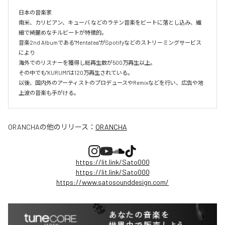
日本の音楽家

南米、カリビアン、キューバ などのラテン音楽をビートに落とし込み、繊
細で綺麗めなチルビートが特徴的。

音楽2nd Albumである"Mentatea"がSpotifyなどのストリーミングサービス
により

海外でのリスナーを獲得し総再生数が500万再生以上。

その中でも"KURUMI"は120万再生されている。

以後、国内外のアーティストのプロデュースやRemixなどを行い、広告や地
上波の音楽も手がける。
ORANCHA
の他のリリース：
ORANCHA
https://lit.link/Sato000
https://lit.link/Sato000
https://www.satosounddesign.com/