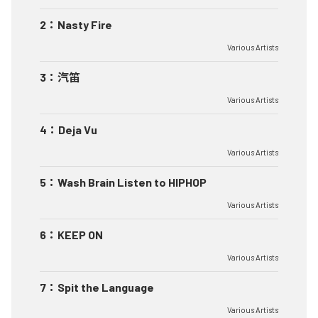
2
：
Nasty Fire
Various Artists
3
：
汽笛
Various Artists
4
：
Deja Vu
Various Artists
5
：
Wash Brain Listen to HIPHOP
Various Artists
6
：
KEEP ON
Various Artists
7
：
Spit the Language
Various Artists