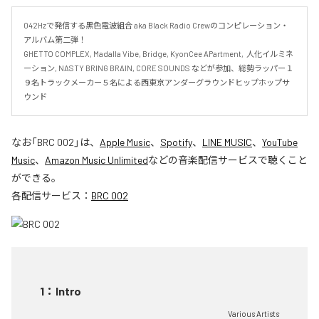
042Hzで発信する黒色電波組合 aka Black Radio Crewのコンピレーション・
アルバム第二弾！

GHETTO COMPLEX, Madalla Vibe, Bridge, KyonCee APartment,  人化イルミネ
ーション, NASTY BRING BRAIN, CORE SOUNDS などが参加、総勢ラッパー１
９名トラックメーカー５名による西東京アンダーグラウンドヒップホップサ
ウンド
なお「
BRC 002
」は、
Apple Music
、
Spotify
、
LINE MUSIC
、
YouTube
Music
、
Amazon Music Unlimited
などの音楽配信サービスで聴くこと
ができる。
各配信サービス：
BRC 002
1
：
Intro
Various Artists