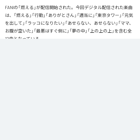
FANIの「燃える」が配信開始された。今回デジタル配信された楽曲
は、「燃える」「行動」「ありがとさん」「適当に」「東京タワー」「元気
を出して」「ラッコになりたい」「あせらない、あせらない」「ママ、
お腹が空いた」「最悪はすぐ側に」「夢の中」「上の上の上」を含む全
12曲となっている。
なお「
燃える
」は、
Apple Music
、
Spotify
、
LINE MUSIC
、
YouTube
Music
、
Amazon Music Unlimited
などの音楽配信サービスで聴くこと
ができる。
各配信サービス：
燃える
1
：
燃える
FANI