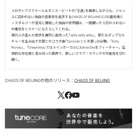
メロディアスでクールなダンス・ビートの「王道」を継承しながらも、ジャン
ルに囚われない独自の音楽性を追求するCHAOS OF BEIJING (COB)最先端と
ノスタルジーが混沌と調和した独自の世界観は、一度聞いたら忘れられない 
中毒性をリスナーにもたらしてくれる。

現代人の歪んだ欲求を痛烈に皮肉った「selfy selfy selfy」、新たなポップカル
チャーを生み出す天愛とのコラボ曲「Episode 2.0-天愛-」は必聴。「Dirty 
Money」、「Dreamless」ではメインボーカルにAzkira Skyをフィーチャー。圧
倒的な存在感と澄み切った歌声で、新しいクラブ・サウンドの可能性を切り
開く。
CHAOS OF BEIJING
の他のリリース：
CHAOS OF BEIJING