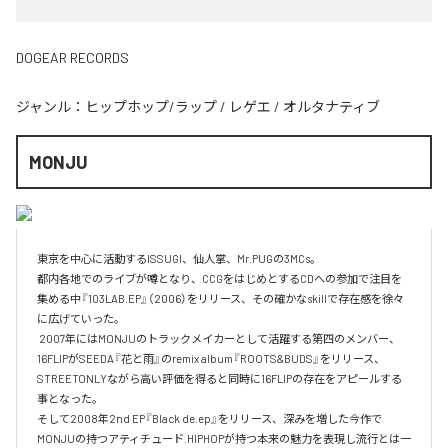
DOGEAR RECORDS
ジャンル：
ヒップホップ/ラップ
/
レゲエ
/
オルタナティブ
MONJU
東京を中心に活動するISSUGI、仙人掌、Mr.PUGの3MCs。

都内各地でのライブが噂となり、CCGをはじめとするCDへの参加で注目を
集める中『103LAB.EP』（2006）をリリース、その確かなskillで存在感を徐々
に広げていった。

 2007年にはMONJUのトラックメイカーとして活躍する第四のメンバー、
16FLIPがSEEDA『花と雨』のremix album『ROOTS&BUDS』をリリース、
STREETONLYながら高い評価を得ると同時に16FLIPの存在をアピールする
事となった。 

そして2008年2nd EP『Black de.ep』をリリース、深みを増した今作で
MONJUの持つアティチュード.HIPHOPが持つ本来の魅力を表現し流行とは一