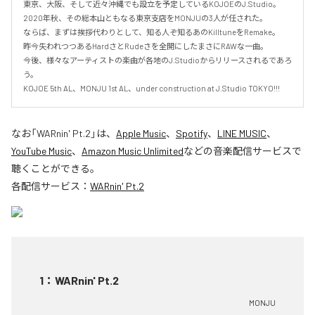
東京、大阪、そして近々沖縄でも設立を予定しているKOJOEのJ.Studio。

2020年秋、その総本山ともなる東京支店をMONJUの3人が任された。

ならば、まずは挨拶代わりとして、知る人ぞ知るあのKilltuneをRemake。

昨今失われつつあるHardさとRudeさを全開にしたまさにRAWな一曲。

今後、様々なアーティストの楽曲が各地のJ.Studioからリリースされるであろ
う。

KOJOE 5th AL、MONJU 1st AL、under construction at J.Studio TOKYO!!!
なお「
WARnin' Pt.2
」は、
Apple Music
、
Spotify
、
LINE MUSIC
、
YouTube Music
、
Amazon Music Unlimited
などの音楽配信サービスで
聴くことができる。
各配信サービス：
WARnin' Pt.2
1
：
WARnin' Pt.2
MONJU