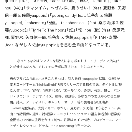
greeting (s) -」「GO-REM」「報 -hou-（前）」「祝祭」「tamatogi」「報 -
hou-（中）」「サマタイム。～ぜんぶ、夏のせい！ (feat. 夏野氷, 矢野
信一郎 & 佐藤yuupopic)」「poping candy (feat. 笹谷創 & 佐藤
yuupopic)」「ephemera」「通話 - telephone call- (feat. 桑原滝弥 & 佐
藤yuupopic)」「Fly Me To The Moon」「虹」「報 -hou-（後） (feat. 桑原滝
弥, 夏野氷, 矢野信一郎, 笹谷創 & 佐藤yuupopic)」「KITAN -奇譚-
(feat. ながし & 佐藤yuupopic)」を含む全16曲となっている。
------きっとあなたはシンプルな「詩人によるポエトリー・リーディング集」だ
と想像するだろう。そしてその予想は覆されることになるだろう。

声のアルバム『kikoeru（きこえる）』は、詩人 佐藤  yuupopic（以降、佐藤）が
変名コードネーム “highball-girl”名義でリリースする初の音源。タイトルは”聴
こえる”、”声”、”得る”、”越(超)える”、”エール”より。朗読、会話、報せ、バン
ド・サウンド、ラジオノイズ、挨拶、通話等、多様な声の表現からなる全16
曲。詩人、アーティスト、ギャラリーオーナー等の表現者（桑原滝弥、
juvenile電化製品、大覚アキラ、ながし、夏野氷、矢野信一郎）をゲスト、楽
曲・作詩提供に迎え、詩×音楽のユニットpopi/jectiveの盟友 笹谷創の音楽的
全面協力で2年の歳月をかけて制作。佐藤はメイン作詩、プロデュース、アー
トデイレクション、ドラム、field recordingも手掛けた。
