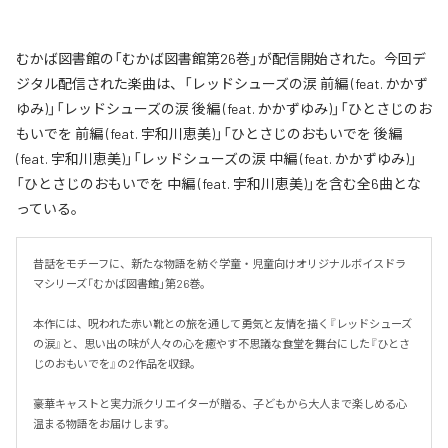
むかば図書館の「むかば図書館第26巻」が配信開始された。今回デ
ジタル配信された楽曲は、「レッドシューズの涙 前編 (feat. かかず
ゆみ)」「レッドシューズの涙 後編 (feat. かかずゆみ)」「ひとさじのお
もいでを 前編 (feat. 宇和川恵美)」「ひとさじのおもいでを 後編
(feat. 宇和川恵美)」「レッドシューズの涙 中編 (feat. かかずゆみ)」
「ひとさじのおもいでを 中編 (feat. 宇和川恵美)」を含む全6曲とな
っている。
昔話をモチーフに、新たな物語を紡ぐ学童・児童向けオリジナルボイスドラ
マシリーズ「むかば図書館」第26巻。

本作には、呪われた赤い靴との旅を通して勇気と友情を描く『レッドシューズ
の涙』と、思い出の味が人々の心を癒やす不思議な食堂を舞台にした『ひとさ
じのおもいでを』の2作品を収録。

豪華キャストと実力派クリエイターが贈る、子どもから大人まで楽しめる心
温まる物語をお届けします。
