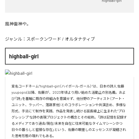
highball-girl
風神雷神や。
ジャンル：
スポークンワード
/
オルタナティブ
highball-girl
変名コードネーム”highball-girl（ハイボール-ガール）”は、日本の詩人 佐藤 
yuupopic(以降、佐藤)が、2023年頃より用い始めた活動上の別名義。およ
び「詩」を基軸に既存の枠組みを意識せず、他分野のアーティスト（アート・
ユニット、ラッパー、落語家他）とのコラボレーションや共演含め、多様な
形式、手法にて制作を実践、作品を発表し続ける延長線上に生まれた”プロ
グレッシブ”な詩の表現プロジェクトの概念とその総称。「詩は記憶を記録す
るメディアであり過去/現在/未来を自在に往来可能なタイムマシーンかつ
日々の暮らしと密接な存在」という、佐藤の眼差しのエッセンスが凝縮され
た思考形態の現れでもある。
