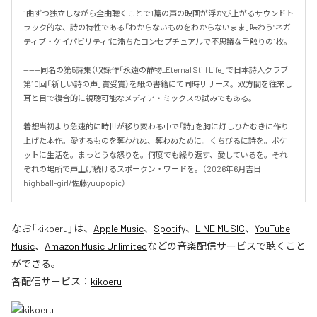
1曲ずつ独立しながら全曲聴くことで1篇の声の映画が浮かび上がるサウンドト
ラック的な、詩の特性である「わからないものをわからないまま」味わう“ネガ
ティブ・ケイパビリティ”に満ちたコンセプチュアルで不思議な手触りの1枚。

------同名の第5詩集（収録作「永遠の静物_Eternal Still Life」で日本詩人クラブ
第10回「新しい詩の声」賞受賞）を紙の書籍にて同時リリース。双方間を往来し
耳と目で複合的に視聴可能なメディア・ミックスの試みでもある。

着想当初より急速的に時世が移り変わる中で「詩」を胸に灯しひたむきに作り
上げた本作。愛するものを奪われぬ、奪わぬために。くちびるに詩を。ポケ
ットに生活を。まっとうな怒りを。何度でも繰り返す、愛しているを。それ
ぞれの場所で声上げ続けるスポークン・ワードを。（2026年6月吉日　
highball-girl/佐藤yuupopic）
なお「
kikoeru
」は、
Apple Music
、
Spotify
、
LINE MUSIC
、
YouTube
Music
、
Amazon Music Unlimited
などの音楽配信サービスで聴くこと
ができる。
各配信サービス：
kikoeru