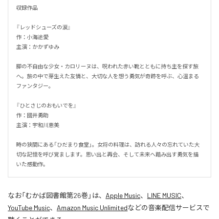
収録作品

『レッドシューズの涙』

作：小海途愛

主演：かかずゆみ

脚の不自由な少女・カロリーヌは、呪われた赤い靴とともに持ち主を探す旅
へ。旅の中で芽生えた友情と、大切な人を想う勇気が奇跡を呼ぶ、心温まる
ファンタジー。

『ひとさじのおもいでを』

作：國井勇助

主演：宇和川恵美

時の狭間にある「ひだまり食堂」。女将の料理は、訪れる人々の忘れていた大
切な記憶を呼び覚まします。思い出と再会、そして未来へ踏み出す勇気を描
いた感動作。
なお「
むかば図書館第26巻
」は、
Apple Music
、
LINE MUSIC
、
YouTube Music
、
Amazon Music Unlimited
などの音楽配信サービスで