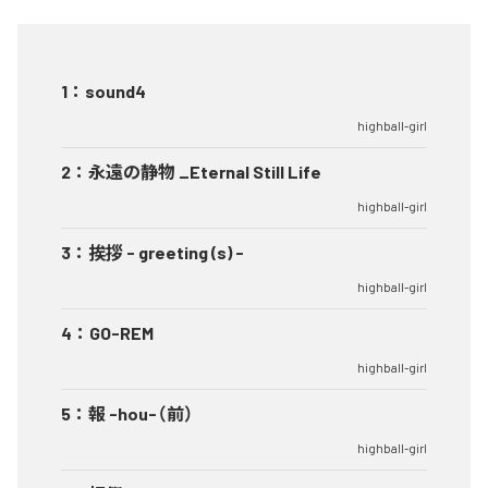
1
：
sound4
highball-girl
2
：
永遠の静物 _Eternal Still Life
highball-girl
3
：
挨拶 - greeting (s) -
highball-girl
4
：
GO-REM
highball-girl
5
：
報 -hou-（前）
highball-girl