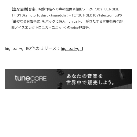
【主な活動】音楽、映像作品への声の提供や撮影ワーク、"JOYFUL NOISE 
TRIO"（Okamoto Toshiyuki(mandolin)＋TETSU MOLOTOV (electronics)の
「静かなる音響術式」をバックに詩人high ball-girlがひたすら言葉を紡ぐ即
興ノイズエレクトロニカ・ユニット）のvoice担当等。
highball-girl
の他のリリース：
highball-girl