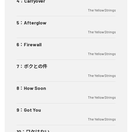
4
：
Carryover
The Yellow Strings
5
：
Afterglow
The Yellow Strings
6
：
Firewall
The Yellow Strings
7
：
ボクとの件
The Yellow Strings
8
：
How Soon
The Yellow Strings
9
：
Got You
The Yellow Strings
10
：
ワケはない