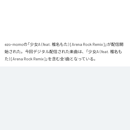
ezo-momoの「少女A (feat. 椎名もた) [Arena Rock Remix]」が配信開
始された。今回デジタル配信された楽曲は、「少女A (feat. 椎名も
た) [Arena Rock Remix]」を含む全1曲となっている。
椎名もた「少女A」を、壮大なアリーナロックへ再構築した 「Arena Rock 
Remix」。

繊細で静かな歌い出しから、幾重にも重なるギター、力強いベースとライブ
ドラム、感情的なキーボードが一気に広がる爆発的なサビへ。

心音や一瞬の静寂、観客の手拍子とシンガロングを交えながら、原曲に宿る
孤独と心の揺れを、大観衆と分かち合う希望のエネルギーへと昇華しまし
た。
