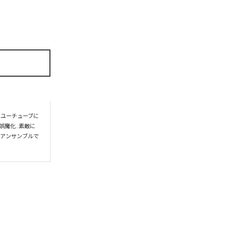
をユーチューブに
魔化..素敵に
のアンサンブルで