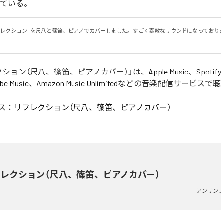
っている。
フレクション」を尺八と篠笛、ピアノでカバーしました。すごく素敵なサウンドになっており
。
クション（尺八、篠笛、ピアノカバー）
」は、
Apple Music
、
Spotify
be Music
、
Amazon Music Unlimited
などの音楽配信サービスで聴
ス：
リフレクション（尺八、篠笛、ピアノカバー）
レクション（尺八、篠笛、ピアノカバー）
アンサン