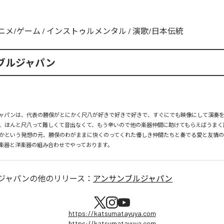
ニメ/ゲーム
/
インストゥルメンタル
/
演歌/日本伝統
ブルジャパン
ャパンは、代表の勝俣がとにかく尺八が好きで好きで好きで、すぐにでも映像にして演奏
、ほんと尺八って難しくて音出なくて、もう辛いので他の楽器仲間に助けてもらえばうまく誤
かという発想の元、勝俣のわがままに快くのってくれた優しき仲間たちと奏でる愛と友情
楽器と洋楽器の組み合わせでやっております。
ジャパン
の他のリリース：
アンサンブルジャパン
https://katsumatayuya.com
https://katsumatayuya.com