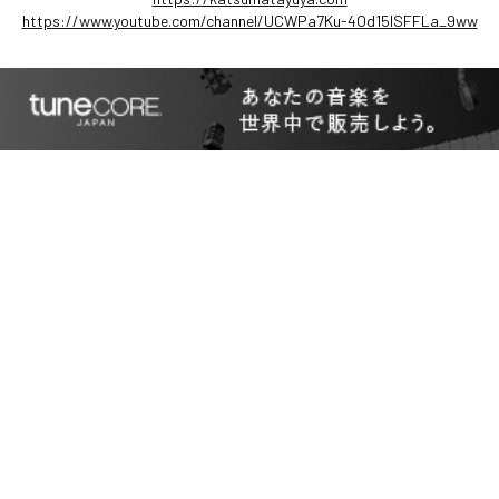
https://www.youtube.com/channel/UCWPa7Ku-4Od15lSFFLa_9ww