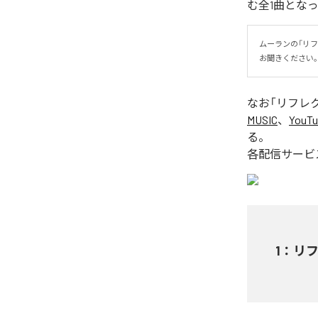
む全1曲とな
ムーランの「リ
お聞きください
なお「
リフレ
MUSIC
、
YouTu
る。
各配信サービ
1
：
リフ