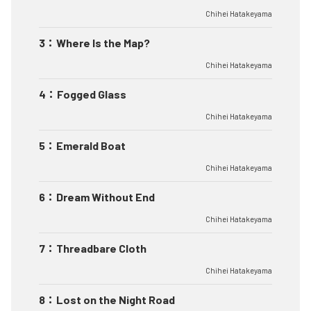
Chihei Hatakeyama
3
：
Where Is the Map?
Chihei Hatakeyama
4
：
Fogged Glass
Chihei Hatakeyama
5
：
Emerald Boat
Chihei Hatakeyama
6
：
Dream Without End
Chihei Hatakeyama
7
：
Threadbare Cloth
Chihei Hatakeyama
8
：
Lost on the Night Road