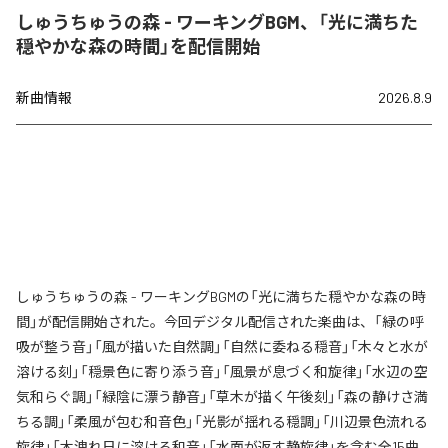
しゅうちゅうの森 - ワーキングBGM、「光に満ちた
穏やかな森の時間」を配信開始
新曲情報
2026.8.9
しゅうちゅうの森 - ワーキングBGMの「光に満ちた穏やかな森の時
間」が配信開始された。今回デジタル配信された楽曲は、「緑の呼
吸が整う音」「風が描いた自然調」「自然に委ねる穏音」「木々と水が
溶ける刻」「穏景色に寄り添う音」「風景が息づく和旋律」「水辺の空
気和らぐ調」「緑陰に漂う静音」「草木が描く午後刻」「森の静けさ満
ちる調」「柔風が包む和音色」「光影が揺れる穏調」「川辺景色流れる
旋律」「木洩れ日に溶ける和音」「水面が返す静旋律」を含む全15曲