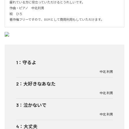
疲れている方に役立っていただけるとうれしいです。

作曲・ピアノ　中北利男

絵　ひろ

著作権フリーですので、BGMとして商用利用もしていただけます。
1
：
守るよ
中北 利男
2
：
大好きなあなた
中北 利男
3
：
泣かないで
中北 利男
4
：
大丈夫