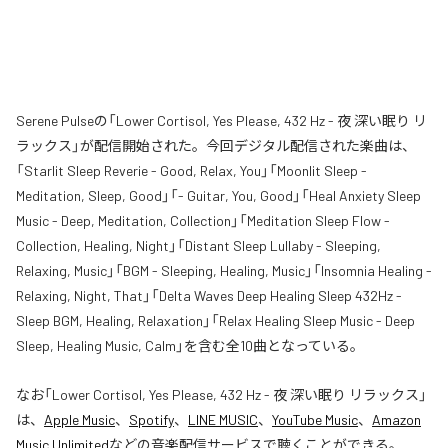
Serene Pulseの「Lower Cortisol, Yes Please, 432 Hz - 夜 深い眠り リ
ラックス」が配信開始された。今回デジタル配信された楽曲は、
「Starlit Sleep Reverie - Good, Relax, You」「Moonlit Sleep -
Meditation, Sleep, Good」「- Guitar, You, Good」「Heal Anxiety Sleep
Music - Deep, Meditation, Collection」「Meditation Sleep Flow -
Collection, Healing, Night」「Distant Sleep Lullaby - Sleeping,
Relaxing, Music」「BGM - Sleeping, Healing, Music」「Insomnia Healing -
Relaxing, Night, That」「Delta Waves Deep Healing Sleep 432Hz -
Sleep BGM, Healing, Relaxation」「Relax Healing Sleep Music - Deep
Sleep, Healing Music, Calm」を含む全10曲となっている。
なお「
Lower Cortisol, Yes Please, 432 Hz - 夜 深い眠り リラックス
」
は、
Apple Music
、
Spotify
、
LINE MUSIC
、
YouTube Music
、
Amazon
Music Unlimited
などの音楽配信サービスで聴くことができる。