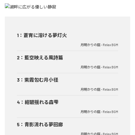
1
：
蒼宵に溶ける夢灯火
月明かりの庭 - Relax BGM
2
：
藍空映える風詩篇
月明かりの庭 - Relax BGM
3
：
紫霞包む月小径
月明かりの庭 - Relax BGM
4
：
紺碧揺れる森雫
月明かりの庭 - Relax BGM
5
：
青影流れる夢回廊
月明かりの庭 - Relax BGM