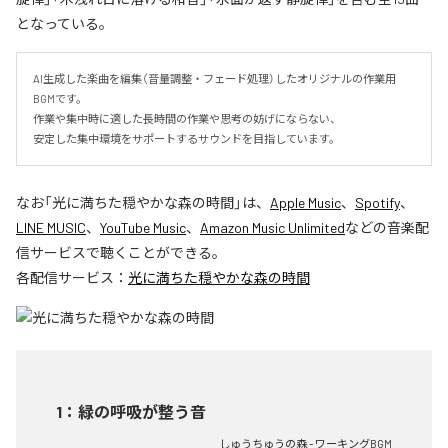
となっている。
AI生成した楽曲を編集（音量調整・フェード処理）したオリジナルの作業用
BGMです。

作業や集中時に適した長時間の作業や思考の妨げにならない、

安定した集中環境をサポートするサウンドを目指しています。
なお「
光に満ちた穏やかな森の時間
」は、
Apple Music
、
Spotify
、
LINE MUSIC
、
YouTube Music
、
Amazon Music Unlimited
などの音楽配
信サービスで聴くことができる。
各配信サービス：
光に満ちた穏やかな森の時間
1
：
緑の呼吸が整う音
しゅうちゅうの森 - ワーキングBGM