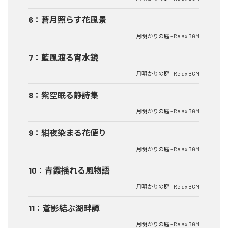
6
：
蒼月照らす花風景
月明かりの庭 - Relax BGM
7
：
藍風渡る宵水鏡
月明かりの庭 - Relax BGM
8
：
紫空眠る静詩集
月明かりの庭 - Relax BGM
9
：
紺夜染まる花便り
月明かりの庭 - Relax BGM
10
：
青霞揺れる風物語
月明かりの庭 - Relax BGM
11
：
蒼影結ぶ湖畔譚
月明かりの庭 - Relax BGM