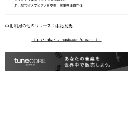
　名古屋芸術大学ピアノ科卒業　三重県津市在住
中北 利男
の他のリリース：
中北 利男
http://nakakitamusic.com/dream.html