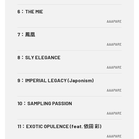
6
：
THE MIE
AAAPARE
7
：
鳳凰
AAAPARE
8
：
SLY ELEGANCE
AAAPARE
9
：
IMPERIAL LEGACY (Japonism)
AAAPARE
10
：
SAMPLING PASSION
AAAPARE
11
：
EXOTIC OPULENCE (feat. 依田 彩)
AAAPARE