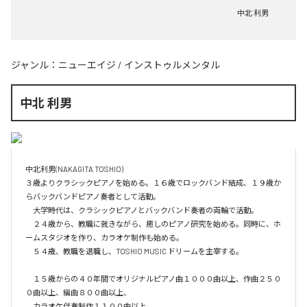
中北 利男
ジャンル：
ニューエイジ
/
インストゥルメンタル
中北 利男
中北利男(NAKAGITA TOSHIO)

３歳よりクラシックピアノを始める。１６歳でロックバンド結成、１９歳か
らバックバンドピアノ奏者として活動。

　大学時代は、クラシックピアノとバックバンド奏者の両輪で活動。

　２４歳から、教職に就きながら、癒しのピアノ研究を始める。同時に、ホ
ームスタジオを作り、カラオケ制作も始める。

　５４歳、教職を退職し、TOSHIO MUSIC ドリームを主宰する。

　１５歳からの４０年間でオリジナルピアノ曲１０００曲以上、作曲２５０
０曲以上、編曲８００曲以上、

　カラオケ伴奏制作１１００曲以上。
