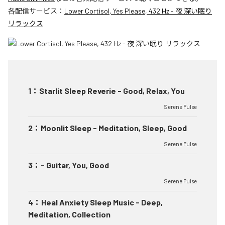
各配信サービス：
Lower Cortisol, Yes Please, 432 Hz - 夜 深い眠り
リラックス
1
：
Starlit Sleep Reverie - Good, Relax, You
Serene Pulse
2
：
Moonlit Sleep - Meditation, Sleep, Good
Serene Pulse
3
：
- Guitar, You, Good
Serene Pulse
4
：
Heal Anxiety Sleep Music - Deep,
Meditation, Collection