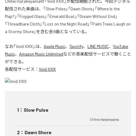
Chihei Hatakeyamaの「Void XXIX」が配信開始された。今回デジタル
配信された楽曲は、「Slow Pulse」「Dawn Shore」「Where Is the
Map?」「Fogged Glass」「Emerald Boat」「Dream Without End」
「Threadbare Cloth」「Lost on the Night Road」「Palm Trees Laugh on
a Stormy Shore」を含む全9曲となっている。
なお「
Void XXIX
」は、
Apple Music
、
Spotify
、
LINE MUSIC
、
YouTube
Music
、
Amazon Music Unlimited
などの音楽配信サービスで聴くこと
ができる。
各配信サービス：
Void XXIX
1
：
Slow Pulse
Chihei Hatakeyama
2
：
Dawn Shore