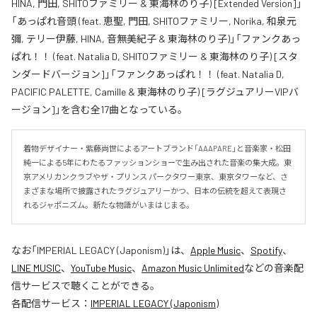
HINA, 門田, SHITOファミリー & 東海林のり子) [Extended Version]」
「あっぱれ音頭 (feat. 恵聖, 門田, SHITOファミリー, Norika, 和泉元
彌, テリー伊藤, HINA, 音無美紀子 & 東海林のり子)」「ファンクあっ
ぱれ！！ (feat. Natalia D, SHITOファミリー & 東海林のり子) [スタ
ンダードバージョン]」「ファンクあっぱれ！！ (feat. Natalia D,
PACIFIC PALETTE, Camille & 東海林のり子) [ラグジュアリーVIPバ
ージョン]」を含む全17曲となっている。
着物デザイナー・紫藤尚世によるアートブランド「AAAPARE」と音楽家・松田
純一による5年にわたるファッションショーで生み出された音楽の集大成。東
京アメリカンクラブやザ・プリンス パークタワー東京、東京タワーなど、さ
まざまな場所で披露されたラグジュアリーかつ、日本の伝統を超えて表現さ
れるジャポニズム。新たな物語がいまはじまる。
なお「
IMPERIAL LEGACY (Japonism)
」は、
Apple Music
、
Spotify
、
LINE MUSIC
、
YouTube Music
、
Amazon Music Unlimited
などの音楽配
信サービスで聴くことができる。
各配信サービス：
IMPERIAL LEGACY (Japonism)