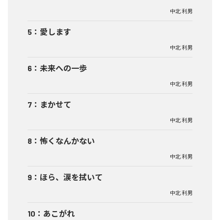
中北 利男
5
：
愛します
中北 利男
6
：
未来への一歩
中北 利男
7
：
まかせて
中北 利男
8
：
怖くなんかない
中北 利男
9
：
ほら、涙を拭いて
中北 利男
10
：
あこがれ