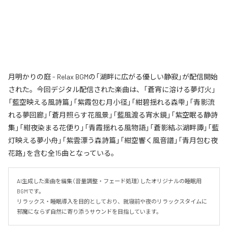
月明かりの庭 - Relax BGMの「湖畔に広がる優しい静寂」が配信開始
された。今回デジタル配信された楽曲は、「蒼宵に溶ける夢灯火」
「藍空映える風詩篇」「紫霞包む月小径」「紺碧揺れる森雫」「青影流
れる夢回廊」「蒼月照らす花風景」「藍風渡る宵水鏡」「紫空眠る静詩
集」「紺夜染まる花便り」「青霞揺れる風物語」「蒼影結ぶ湖畔譚」「藍
灯映える夢小舟」「紫雲漂う森詩篇」「紺空響く風音譜」「青月包む夜
花路」を含む全15曲となっている。
AI生成した楽曲を編集（音量調整・フェード処理）したオリジナルの睡眠用
BGMです。

リラックス・睡眠導入を目的としており、就寝前や夜のリラックスタイムに

邪魔にならず自然に寄り添うサウンドを目指しています。