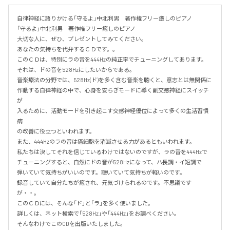
自律神経に語りかける「守るよ」中北利男　著作権フリー癒しのピアノ

「守るよ」中北利男　著作権フリー癒しのピアノ　

大切な人に、ぜひ、プレゼントしてみてください。

あなたの気持ちを代弁するＣＤです。。

このＣＤは、特別にラの音を444Hzの純正率でチューニングしてあります。

それは、ドの音を528Hzにしたいからである。

音楽療法の分野では、528Hz(ド)を多く含む音楽を聴くと、意志とは無関係に

作動する自律神経の中で、心身を安らぎモードに導く副交感神経にスイッチ
が

入るために、活動モードを引き起こす交感神経優位によって多くの生活習慣
病

の改善に役立つといわれます。

また、444Hzのラの音は癌細胞を消滅させる力があるともいわれます。

私たちは決してそれを信じているわけではないのですが、ラの音を444Hzで

チューニングすると、自然にドの音が528Hzになって、ハ長調・イ短調で

弾いていて気持ちがいいのです。聴いていて気持ちが軽いのです。

録音していて自分たちが癒され、元気づけられるのです。不思議です
が・・。

このＣＤには、そんな「ド」と「ラ」を多く使いました。

詳しくは、ネット検索で「528Hz」や「444Hz」をお調べください。

そんなわけでこのCDを出版いたしました。
