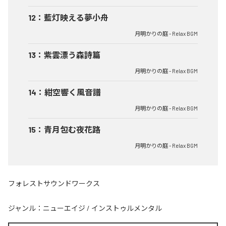
12
：
藍灯映える夢小舟
月明かりの庭 - Relax BGM
13
：
紫雲漂う森詩篇
月明かりの庭 - Relax BGM
14
：
紺空響く風音譜
月明かりの庭 - Relax BGM
15
：
青月包む夜花路
月明かりの庭 - Relax BGM
フォレストサウンドワークス
ジャンル：
ニューエイジ
/
インストゥルメンタル