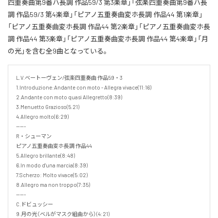
四重奏曲第9番ハ長調 作品59/3 第3楽章」「弦楽四重奏曲第9番ハ長
調 作品59/3 第4楽章」「ピアノ五重奏曲変ホ長調 作品44 第1楽章」
「ピアノ五重奏曲変ホ長調 作品44 第2楽章」「ピアノ五重奏曲変ホ長
調 作品44 第3楽章」「ピアノ五重奏曲変ホ長調 作品44 第4楽章」「月
の光」を含む全9曲となっている。
L.V.ベートーヴェン/弦楽四重奏曲 作品59・3

1.Introduzione:Andante con moto - Allegra vivace(11:16)

2.Andante con moto quasi Allegretto(8:39)

3.Menuetto Grazioso(5.21)

4.Allegro molto(6:29)

-----

R・シューマン

ピアノ五重奏曲変ホ長調 作品44

5.Allegro brillante(8:48)

6.In modo d'una marcia(8:39)

7.Scherzo: Molto vivace(5:02)

8.Allegro ma non troppo(7:35)

-----

C.ドビュッシー

9.月の光（ベルがマスク組曲から）(4:21)
