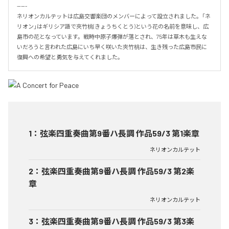
-----

ネリオンカルテットは広島交響楽団のメンバーによって設立されました。「ネ
リオン」はギリシア語で夾竹桃(きょうちくとう)という花の名前を意味し、広
島市の花となっています。戦時中原子爆弾が落とされ、75年は草木も生えな
いだろうと言われた広島にいち早く咲いた夾竹桃は、生き残った広島市民に
復興への希望と勇気を与えてくれました。
1
：
弦楽四重奏曲第9番ハ長調 作品59/3 第1楽章
ネリオンカルテット
2
：
弦楽四重奏曲第9番ハ長調 作品59/3 第2楽
章
ネリオンカルテット
3
：
弦楽四重奏曲第9番ハ長調 作品59/3 第3楽