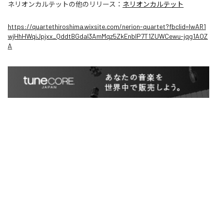
ネリオンカルテット
の他のリリース：
ネリオンカルテット
https://quartethiroshima.wixsite.com/nerion-quartet?fbclid=IwAR1
wjHhHWqiJpjxx_QddtBGdal3AmMqz5ZkEnblP7T1ZUWCewu-jqg1AOZ
A