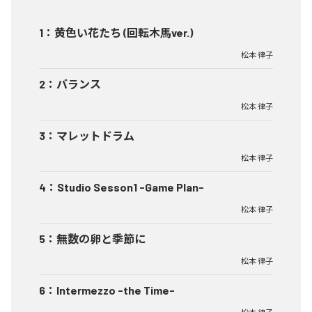
1
：
黄色い花たち (回転木馬ver.)
松本 律子
2
：
バランス
松本 律子
3
：
マレットドラム
松本 律子
4
：
Studio Sesson1 -Game Plan-
松本 律子
5
：
無数の卵と季節に
松本 律子
6
：
Intermezzo -the Time-