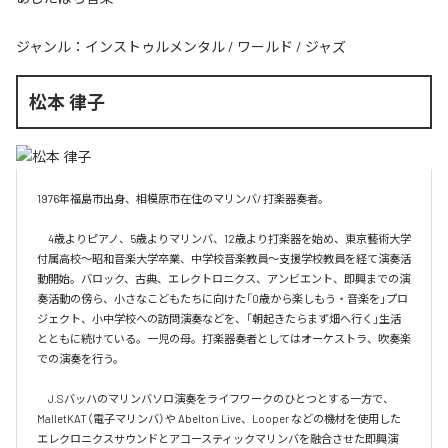
ジャンル：
インストゥルメンタル
/
ワールド
/
ジャズ
松本 律子
1976年福島市出身、相模原市在住のマリンバ/ 打楽器奏者。

　4歳よりピアノ、5歳よりマリンバ、12歳より打楽器を始め、東京藝術大学
付属高校～昭和音楽大学卒業、中学校音楽教員～支援学校教員を経て演奏活
動開始。バロック、古典、エレクトロニクス、アンビエント、即興までの演
奏活動の傍ら、小さなこどもたちに向けた「0歳から楽しもう・音楽を」プロ
ジェクト、小中学校への訪問演奏などを、「朝起きたらまず畑へ行く」生活
とともに続けている。一児の母。打楽器奏者としてはオーケストラ、吹奏楽
での演奏を行う。

　J.Sバッハのマリンバソロ演奏をライフワークのひとつとする一方で、
MalletKAT（電子マリンバ）や Abelton Live、Looper などの機材を使用した
エレクロニクスサウンドとアコースティックマリンバを融合させた即興演