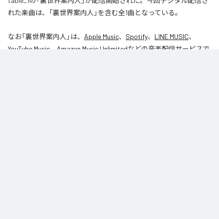
table_1の「裏世界案内人」が配信開始された。今回デジタル配信さ
れた楽曲は、「裏世界案内人」を含む全1曲となっている。
なお「
裏世界案内人
」は、
Apple Music
、
Spotify
、
LINE MUSIC
、
YouTube Music
、
Amazon Music Unlimited
などの音楽配信サービスで
聴くことができる。
各配信サービス：
裏世界案内人
1
：
裏世界案内人
table_1
Caro kissa
ジャンル：
インストゥルメンタル
/
ヒップホップ/ラップ