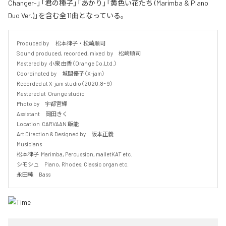
Changer-」「君の種子」「あかり」「黄色い花たち (Marimba & Piano
Duo Ver.)」を含む全11曲となっている。
Produced by 　松本律子・松崎順司

Sound produced, recorded, mixed  by　松崎順司

Mastered by  小泉 由香（Orange Co,Ltd.）

Coordinated by　城間優子（X-jam）

Recorded at X-jam studio（2020,8~9）

Mastered at  Orange studio

Photo by　宇都宮輝

Assistant　岡田きく

Location  CARVAAN 飯能

Art Direction & Designed by　阪本正義

Musicians

松本律子  Marimba, Percussion, malletKAT etc.

シモシュ　Piano, Rhodes, Classic organ etc.

永田純　Bass