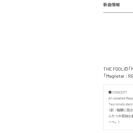
新曲情報
THE FOOL
「Magnetar
■ CONCEPT

An isolated Magne
Two lonely stars
（訳：暗闇に孤立
ふたつの孤独な星
ーへ。）