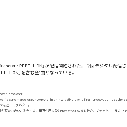
の「Magnetar : REBELLION」が配信開始された。今回デジタル
 : REBELLION」を含む全1曲となっている。
tar in the dark.

 collide and merge, drawn together in an interactive love—a final rendezvous inside the blac
する星、マグネター。

が惹かれ合い、融合する。相互作用の愛（Interactive Love）を抱き、ブラックホールの