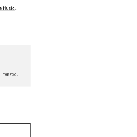
e Music
、
THE FOOL