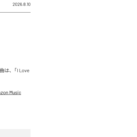
2026.8.10
曲は、「I Love
zon Music