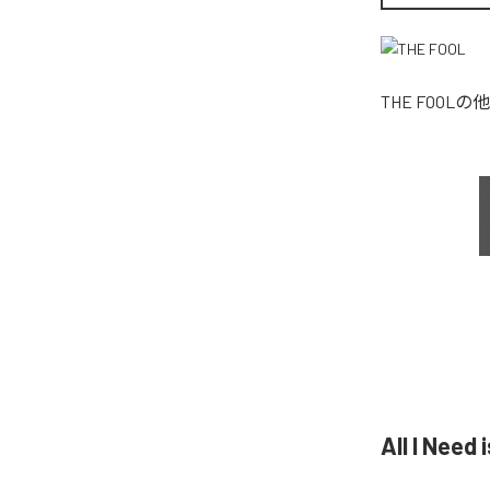
THE FOOL
の他
All I Ne