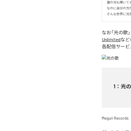
誰の光も輝いてる。
なのに自分の方が
そんな世界に光
なお「
光の歌
Unlimited
など
各配信サービ
1
：
光
Meguri Records