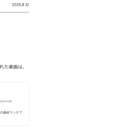
2026.8.10
配信された楽曲は、
k hole.

中での最終ランデブ