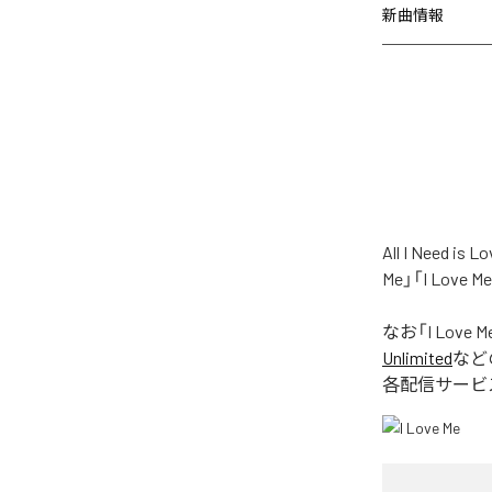
新曲情報
All I Nee
Me」「I Love
なお「
I Love M
Unlimited
など
各配信サービ