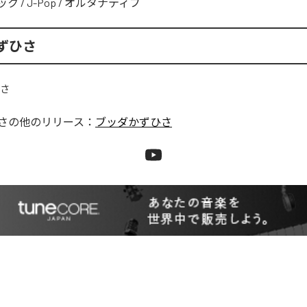
ック
/
J-Pop
/
オルタナティブ
ずひさ
さ
の他のリリース：
ブッダかずひさ