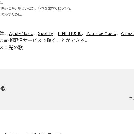


暗いとか、明るいとか、小さな世界で戦ってる。

を照らすために。
」は、
Apple Music
、
Spotify
、
LINE MUSIC
、
YouTube Music
、
Amazo
の音楽配信サービスで聴くことができる。
ス：
光の歌
の歌
ブ