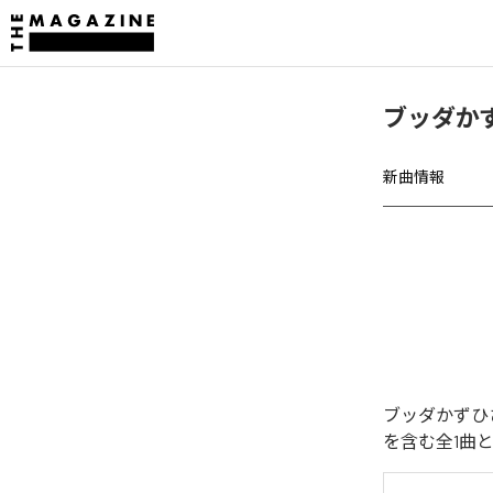
ブッダか
新曲情報
ブッダかずひ
を含む全1曲