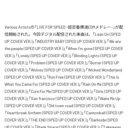
Various Artistsの「LIVE FOR SPEED -超定番爆速EDMメドレー-」が配
信開始された。今回デジタル配信された楽曲は、「Lean On (SPED
UP COVER VER.)」「INDUSTRY BABY (SPED UP COVER VER.)」「We are
the people (SPED UP COVER VER.)」「When I'm gone (SPED UP COVER
VER.)」「Lonely (SPED UP COVER VER.)」「Blinding Lights (SPED UP
COVER VER.)」「Problem (SPED UP COVER VER.)」「Butter (SPED UP
COVER VER.)」「Wolves (SPED UP COVER VER.)」「Wicked Wonderland
(SPED UP COVER VER.)」「Run Free (SPED UP COVER VER.)」「This Is
What You Came For (SPED UP COVER VER.)」「Rain On Me (SPED UP
COVER VER.)」「Cure For Me (SPED UP COVER VER.)」「Girls (SPED UP
COVER VER.)」「San francisco (SPED UP COVER VER.)」「Wake Me Up
(SPED UP COVER VER.)」「Old town road (SPED UP COVER VER.)」
「Heartbreak Anthem (SPED UP COVER VER.)」「Cannonball (SPED UP
COVER VER.)」「THE END (SPED UP COVER VER.)」「Darkside (SPED
UP COVER VER.)」「Blank Space (SPED UP COVER VER.)」「Takeaway