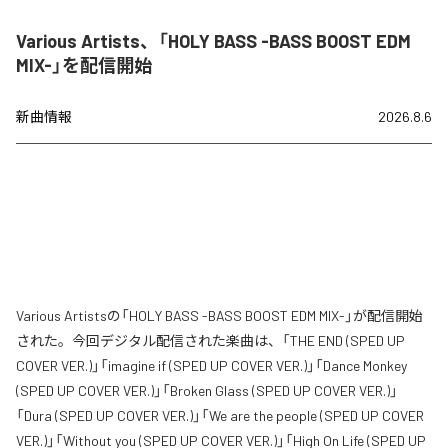
Various Artists、「HOLY BASS -BASS BOOST EDM
MIX-」を配信開始
新曲情報
2026.8.6
Various Artistsの「HOLY BASS -BASS BOOST EDM MIX-」が配信開始
された。今回デジタル配信された楽曲は、「THE END (SPED UP
COVER VER.)」「imagine if (SPED UP COVER VER.)」「Dance Monkey
(SPED UP COVER VER.)」「Broken Glass (SPED UP COVER VER.)」
「Dura (SPED UP COVER VER.)」「We are the people (SPED UP COVER
VER.)」「Without you (SPED UP COVER VER.)」「High On Life (SPED UP