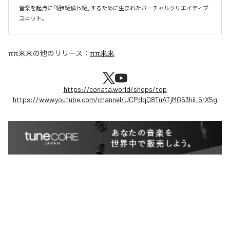
音楽を起点に「縺ｻ縺偵ｂ縺」するために生まれたバーチャルクリエイティブ
ユニット。
ππ来来
の他のリリース：
ππ来来
https://conata.world/shops/top
https://www.youtube.com/channel/UCPdqQ8TuATjMG63hiL5rX5g