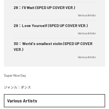
28
：
I'll Wait (SPED UP COVER VER.)
Various Artists
29
：
Love Yourself (SPED UP COVER VER.)
Various Artists
30
：
World's smallest violin (SPED UP COVER
VER.)
Various Artists
Super Nice Day
ジャンル：
ダンス
Various Artists