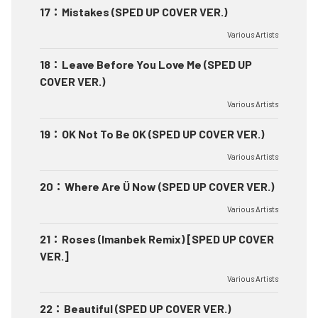
17
：
Mistakes (SPED UP COVER VER.)
Various Artists
18
：
Leave Before You Love Me (SPED UP
COVER VER.)
Various Artists
19
：
OK Not To Be OK (SPED UP COVER VER.)
Various Artists
20
：
Where Are Ü Now (SPED UP COVER VER.)
Various Artists
21
：
Roses (Imanbek Remix) [SPED UP COVER
VER.]
Various Artists
22
：
Beautiful (SPED UP COVER VER.)