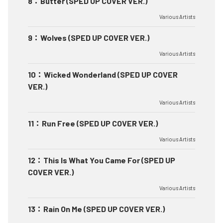
8
：
Butter (SPED UP COVER VER.)
Various Artists
9
：
Wolves (SPED UP COVER VER.)
Various Artists
10
：
Wicked Wonderland (SPED UP COVER
VER.)
Various Artists
11
：
Run Free (SPED UP COVER VER.)
Various Artists
12
：
This Is What You Came For (SPED UP
COVER VER.)
Various Artists
13
：
Rain On Me (SPED UP COVER VER.)