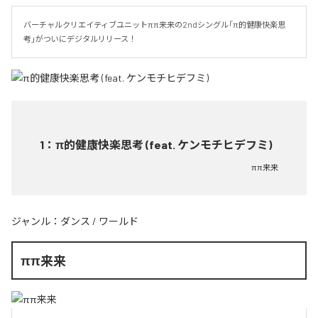
バーチャルクリエイティブユニットππ来来の2ndシングル「π的健康快楽思
考」がついにデジタルリリース！
1
：
π的健康快楽思考 (feat. ケンモチヒデフミ)
ππ来来
ジャンル：
ダンス
/
ワールド
ππ来来