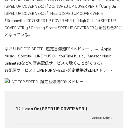
(SPED UP COVER VER.)」「2 On (SPED UP COVER VER.)」「Carry On
(SPED UP COVER VER.)」「I Miss U (SPED UP COVER VER.)」
「Dreamville 2017 (SPED UP COVER VER.)」「High On Life (SPED UP
COVER VER.)」「Chasing Stars (SPED UP COVER VER.)」を含む全30曲
となっている。
なお「
LIVE FOR SPEED -超定番爆速EDMメドレー-
」は、
Apple
Music
、
Spotify
、
LINE MUSIC
、
YouTube Music
、
Amazon Music
Unlimited
などの音楽配信サービスで聴くことができる。
各配信サービス：
LIVE FOR SPEED -超定番爆速EDMメドレー-
1
：
Lean On (SPED UP COVER VER.)
Various Artists