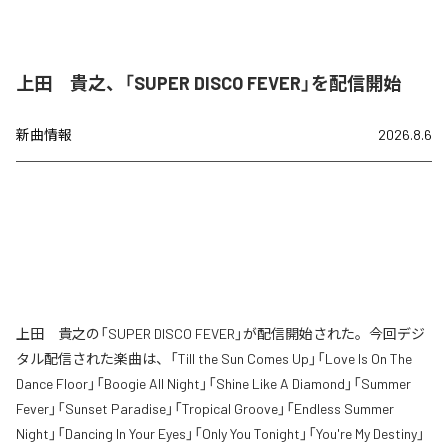
上田 貴之、「SUPER DISCO FEVER」を配信開始
新曲情報
2026.8.6
上田 貴之の「SUPER DISCO FEVER」が配信開始された。今回デジ
タル配信された楽曲は、「Till the Sun Comes Up」「Love Is On The
Dance Floor」「Boogie All Night」「Shine Like A Diamond」「Summer
Fever」「Sunset Paradise」「Tropical Groove」「Endless Summer
Night」「Dancing In Your Eyes」「Only You Tonight」「You're My Destiny」