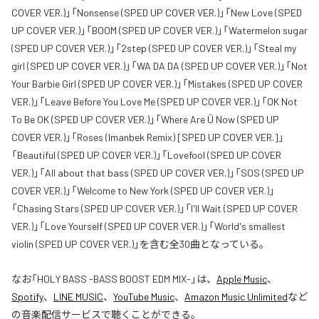
COVER VER.)」「Nonsense (SPED UP COVER VER.)」「New Love (SPED
UP COVER VER.)」「BOOM (SPED UP COVER VER.)」「Watermelon sugar
(SPED UP COVER VER.)」「2step (SPED UP COVER VER.)」「Steal my
girl (SPED UP COVER VER.)」「WA DA DA (SPED UP COVER VER.)」「Not
Your Barbie Girl (SPED UP COVER VER.)」「Mistakes (SPED UP COVER
VER.)」「Leave Before You Love Me (SPED UP COVER VER.)」「OK Not
To Be OK (SPED UP COVER VER.)」「Where Are Ü Now (SPED UP
COVER VER.)」「Roses (Imanbek Remix) [SPED UP COVER VER.]」
「Beautiful (SPED UP COVER VER.)」「Lovefool (SPED UP COVER
VER.)」「All about that bass (SPED UP COVER VER.)」「SOS (SPED UP
COVER VER.)」「Welcome to New York (SPED UP COVER VER.)」
「Chasing Stars (SPED UP COVER VER.)」「I'll Wait (SPED UP COVER
VER.)」「Love Yourself (SPED UP COVER VER.)」「World's smallest
violin (SPED UP COVER VER.)」を含む全30曲となっている。
なお「
HOLY BASS -BASS BOOST EDM MIX-
」は、
Apple Music
、
Spotify
、
LINE MUSIC
、
YouTube Music
、
Amazon Music Unlimited
など
の音楽配信サービスで聴くことができる。