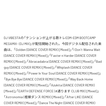
DJ VIBESTAの「テンションが上がる筋トレEDM-EDM BOOTCAMP
MEGAMIX- (DJ MIX)」が配信開始された。今回デジタル配信された楽
曲は、「Golden (DANCE COVER REMIX) [Mixed]」「I Don't Wanna Wait
(DANCE COVER REMIX) [Mixed]」「Faster n Harder (DANCE COVER
REMIX) [Mixed]」「Abracadabra (DANCE COVER REMIX) [Mixed]」「Bad
guy (DANCE COVER REMIX) [Mixed]」「Whiplash (DANCE COVER
REMIX) [Mixed]」「Power In Your Soul (DANCE COVER REMIX) [Mixed]」
「Bye Bye Bye (DANCE COVER REMIX) [Mixed]」「Way Back Home
(DANCE COVER REMIX) [Mixed]」「Azukita (DANCE COVER REMIX)
[Mixed]」「EARTH DEFENSE FORCE (#通ります CLUB MIX) [Mixed]」
「Astronomia (棺桶ダンス REMIX) [Mixed]」「After LIKE (DANCE
COVER REMIX) [Mixed]」「Dance The Night (DANCE COVER REMIX)