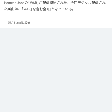
Moment Joonの「WAR」が配信開始された。今回デジタル配信され
た楽曲は、「WAR」を含む全1曲となっている。
殺される前に殺せ
なお「
WAR
」は、
Apple Music
、
Spotify
、
LINE MUSIC
、
YouTube
Music
、
Amazon Music Unlimited
などの音楽配信サービスで聴くこと
ができる。
各配信サービス：
WAR
1
：
WAR
Moment Joon