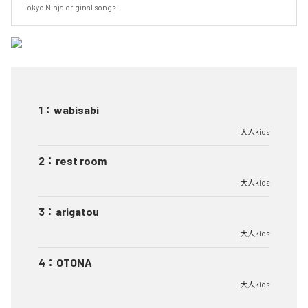
Tokyo Ninja original songs.
1
：
wabisabi
大人kids
2
：
rest room
大人kids
3
：
arigatou
大人kids
4
：
OTONA
大人kids