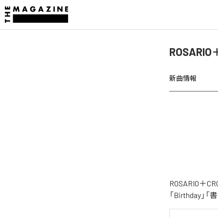
ROSARIO
新曲情報
ROSARIO＋
「Birthda