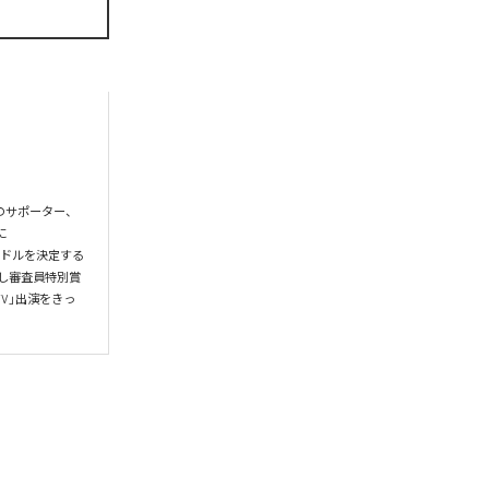
のサポーター、
に
イドルを決定する
出場し審査員特別賞
V」出演をきっ