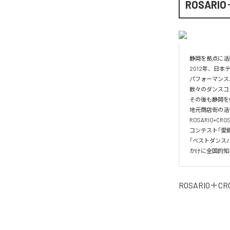
ROSARIO
静岡を拠点に活
2012年、日本
パフォーマンスユ
数々のダンスコ
その後も静岡を
地元商店街の活
ROSARIO+
コンテスト「愛踊
「ベストダンス
かけに全国的知名度を
ROSARIO＋CR