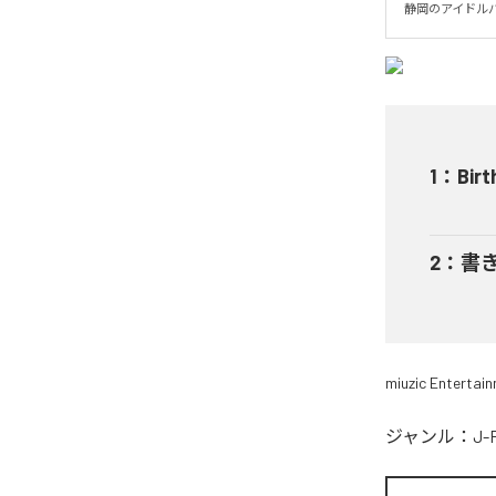
静岡のアイドルパフォ
1
：
Birt
2
：
書き
miuzic Entertai
ジャンル：
J-