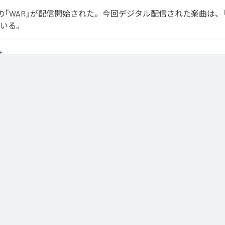
Joonの「WAR」が配信開始された。今回デジタル配信された楽曲は、
ている。
せ
は、
Apple Music
、
Spotify
、
LINE MUSIC
、
YouTube Music
、
Amazon 
の音楽配信サービスで聴くことができる。
ス：
WAR
R
M