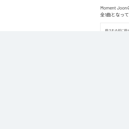
Moment 
全1曲となっ
殺される前に殺
なお「
WAR
」
Unlimited
など
各配信サービ
1
：
WA