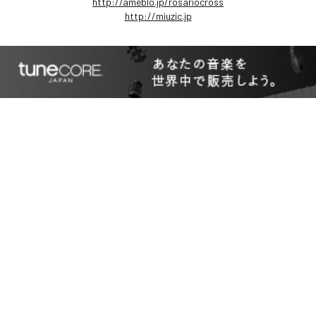
http://ameblo.jp/rosariocross
http://miuzic.jp