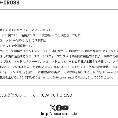
＋CROSS
動するアイドルパフォーマンスユニット。

テレビ『完コピ!!　名曲ダンスNo.1決定戦』への出演をきっかけに

ニット「十代時代」として活動開始。

ンテストで全国優勝する。

中心とした劇場やイベントステージに出演しながら、静岡おでんPR隊や静岡茶PRイベント
性化の為に活動するなど、ステージパフォーマンスや地域振興に積極的に参加。2015年6月
CROSSに改名。アイドルパフォーマンスユニットとなる。テレビ朝日が企画する全国のNO.1ア
祭2016」で東海地区エリアで1位となる。TOKYO DOME CITY HALLで行われた決勝戦に
パフォーマンス賞」を受賞。この愛踊祭の出場と、その模様を紹介するテレビ朝日「musicるT
上げる。2015年11月30日、miuzic Entertainmentより「Lucky Girl」でCDデビュー。
OSS
の他のリリース：
ROSARIO＋CROSS
http://rosariocross.jp