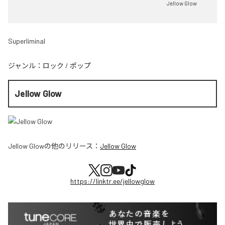
Jellow Glow
Superliminal
ジャンル：
ロック
/
ポップ
Jellow Glow
Jellow Glow
の他のリリース：
Jellow Glow
https://linktr.ee/jellowglow