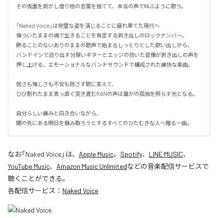
その仮面を剥がし借り物の言葉を捨てて、本当の声で叫ぶように歌う。

「Naked Voice」は完璧な姿を演じることに疲れ果てた現代へ

傷ついたままの魂で生きることを肯定する剥き出しのロックナンバー。

飾ることのないありのままの歌声で始まるしっとりとした歌い出しから、

バンドインで迫り出す分厚いギターとエッジの効いた音像が剥き出しの声を
押し上げる、エモーショナルなバンドサウンドで構成された痛快な楽曲。

弱さも悔しさも不安も隠さず歌に変えて、

ひび割れたまま真っ直ぐ突き進むRANの声は誰かの孤独を照らす光となる。

自分らしい痛みと向き合いながら、

闇の先にある明日を掴み取ろうとするすべてのひたむきな人へ贈る一曲。
なお「
Naked Voice
」は、
Apple Music
、
Spotify
、
LINE MUSIC
、
YouTube Music
、
Amazon Music Unlimited
などの音楽配信サービスで
聴くことができる。
各配信サービス：
Naked Voice