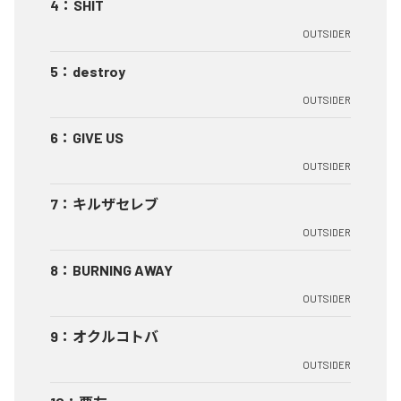
4
：
SHIT
OUTSIDER
5
：
destroy
OUTSIDER
6
：
GIVE US
OUTSIDER
7
：
キルザセレブ
OUTSIDER
8
：
BURNING AWAY
OUTSIDER
9
：
オクルコトバ
OUTSIDER