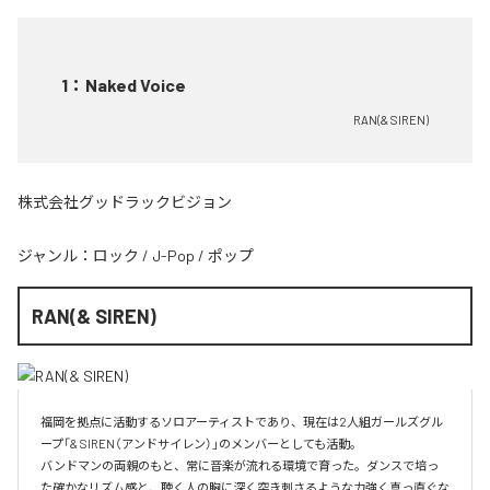
1
：
Naked Voice
RAN(& SIREN)
株式会社グッドラックビジョン
ジャンル：
ロック
/
J-Pop
/
ポップ
RAN(& SIREN)
福岡を拠点に活動するソロアーティストであり、現在は2人組ガールズグル
ープ「& SIREN（アンドサイレン）」のメンバーとしても活動。

バンドマンの両親のもと、常に音楽が流れる環境で育った。ダンスで培っ
た確かなリズム感と、聴く人の胸に深く突き刺さるような力強く真っ直ぐな