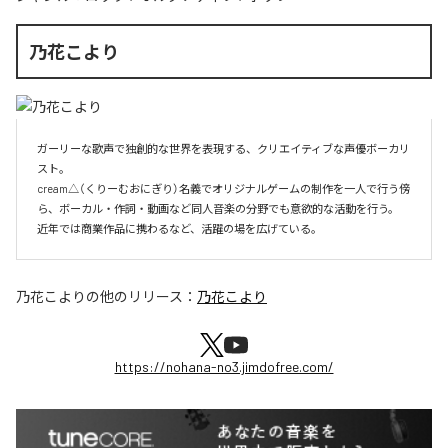
乃花こより
ガーリーな歌声で独創的な世界を表現する、クリエイティブな声優ボーカリ
スト。

cream△（くりーむおにぎり）名義でオリジナルゲームの制作を一人で行う傍
ら、ボーカル・作詞・動画など同人音楽の分野でも意欲的な活動を行う。

近年では商業作品に携わるなど、活躍の場を広げている。
乃花こより
の他のリリース：
乃花こより
https://nohana-no3.jimdofree.com/