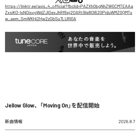
https://linktr.ee/axis_4_official?fbclid=PAZXh0bgNhZW0CMTEAAa
ZxsiKO-IsNOisvgWdZJIGexJhRf6pj2OARt9le8OI620PiduWMZ0QMTu
w_aem_SmWKHi2Hw2zGbSu7LURI0A
Jellow Glow、「Moving On」を配信開始
新曲情報
2026.8.7