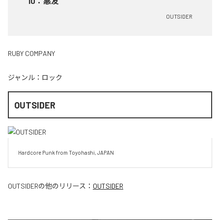
10
：
悪友
OUTSIDER
RUBY COMPANY
ジャンル：
ロック
OUTSIDER
Hardcore Punk from Toyohashi, JAPAN
OUTSIDER
の他のリリース：
OUTSIDER