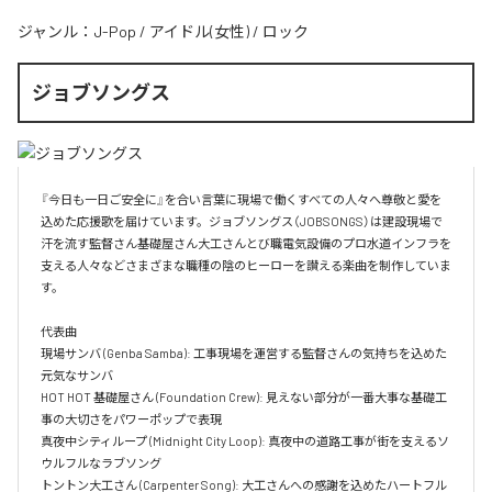
ジャンル：
J-Pop
/
アイドル(女性)
/
ロック
ジョブソングス
『今日も一日ご安全に』を合い言葉に現場で働くすべての人々へ尊敬と愛を
込めた応援歌を届けています。ジョブソングス（JOBSONGS）は建設現場で
汗を流す監督さん基礎屋さん大工さんとび職電気設備のプロ水道インフラを
支える人々などさまざまな職種の陰のヒーローを讃える楽曲を制作していま
す。

代表曲  

現場サンバ (Genba Samba): 工事現場を運営する監督さんの気持ちを込めた
元気なサンバ  

HOT HOT 基礎屋さん (Foundation Crew): 見えない部分が一番大事な基礎工
事の大切さをパワーポップで表現  

真夜中シティループ (Midnight City Loop): 真夜中の道路工事が街を支えるソ
ウルフルなラブソング  

トントン大工さん (Carpenter Song): 大工さんへの感謝を込めたハートフル