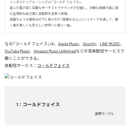
インダストリアル・シングル「コールド フェイス」。

歪んだ電子音と荘厳なオーケストラサウンドが交錯し、冷徹な視線の奥に潜
む圧倒的な自己愛と支配欲を音楽で表現。

仮面のような微笑みの下に隠された「感情なき心」というテーマを通して、聴
く者を美しくも恐ろしい世界へと誘う一曲。
なお「
コールドフェイス
」は、
Apple Music
、
Spotify
、
LINE MUSIC
、
YouTube Music
、
Amazon Music Unlimited
などの音楽配信サービスで
聴くことができる。
各配信サービス：
コールドフェイス
1
：
コールドフェイス
星野マーブル