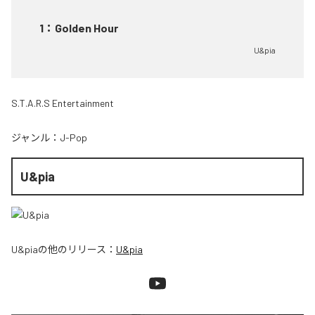
1
：
Golden Hour
U&pia
S.T.A.R.S Entertainment
ジャンル：
J-Pop
U&pia
U&pia
の他のリリース：
U&pia