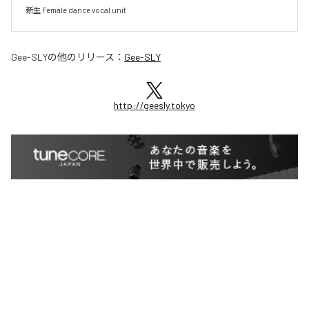
新生 Female dance vocal unit
Gee-SLY
の他のリリース：
Gee-SLY
http://geesly.tokyo