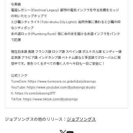
な楽曲  

電設レガシー (Electrical Legacy): 都市の電気インフラを守る気概をエッジ
の利いたヒップホップで  

とび職シティライト (Tobi-shoku City Lights): 高所作業に携わるとび職の粋
なシティポップ  

水の道ロック (Plumbing Rock): 街に命の水を届ける水道インフラをパンク
で応援

現在日本語 英語 フランス語 ロシア語 スペイン語 ポルトガル語 ヒンディー語 
北京語 アラビア語 インドネシア語 ベトナム語など多言語でグローバルに発
信中です。街をつくるすべての働く人々へ今日も一日ご安全に！

公式リンク

TuneCore: https://www.tunecore.co.jp/artists/jobsongs

YouTube: https://www.youtube.com/@jobsongs.studio

X: https://x.com/jobsongs777

TikTok: https://www.tiktok.com/@jobsongs
ジョブソングス
の他のリリース：
ジョブソングス