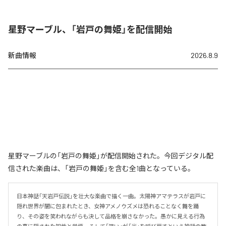
星野マーブル、「岩戸の舞姫」を配信開始
新曲情報
2026.8.9
星野マーブルの「岩戸の舞姫」が配信開始された。今回デジタル配
信された楽曲は、「岩戸の舞姫」を含む全1曲となっている。
日本神話「天岩戸伝説」を壮大な楽曲で描く一曲。太陽神アマテラスが岩戸に
隠れ世界が闇に包まれたとき、女神アメノウズメは恐れることなく舞を踊
り、その姿を笑われながらも決して品格を崩さなかった。愚かに見える行為