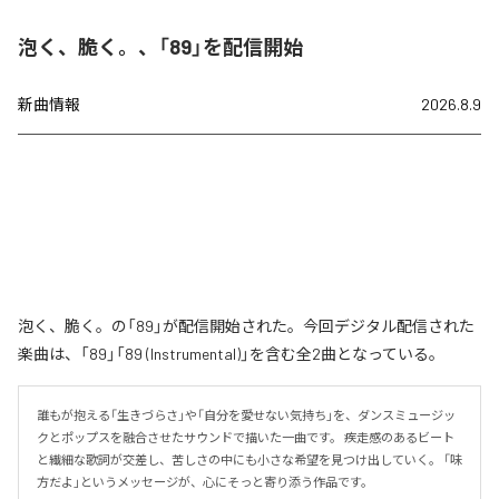
泡く、脆く。、「89」を配信開始
新曲情報
2026.8.9
泡く、脆く。の「89」が配信開始された。今回デジタル配信された
楽曲は、「89」「89 (Instrumental)」を含む全2曲となっている。
誰もが抱える「生きづらさ」や「自分を愛せない気持ち」を、ダンスミュージッ
クとポップスを融合させたサウンドで描いた一曲です。 疾走感のあるビート
と繊細な歌詞が交差し、苦しさの中にも小さな希望を見つけ出していく。 「味
方だよ」というメッセージが、心にそっと寄り添う作品です。