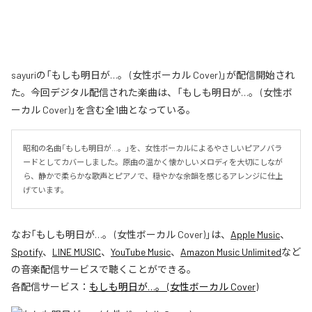
sayuriの「もしも明日が…。 (女性ボーカル Cover)」が配信開始され
た。今回デジタル配信された楽曲は、「もしも明日が…。 (女性ボ
ーカル Cover)」を含む全1曲となっている。
昭和の名曲「もしも明日が…。」を、女性ボーカルによるやさしいピアノバラ
ードとしてカバーしました。原曲の温かく懐かしいメロディを大切にしなが
ら、静かで柔らかな歌声とピアノで、穏やかな余韻を感じるアレンジに仕上
げています。
なお「
もしも明日が…。 (女性ボーカル Cover)
」は、
Apple Music
、
Spotify
、
LINE MUSIC
、
YouTube Music
、
Amazon Music Unlimited
など
の音楽配信サービスで聴くことができる。
各配信サービス：
もしも明日が…。 (女性ボーカル Cover)