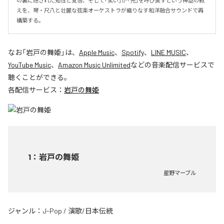
の裏に隠された知性と覚悟、そして「笑い」が「光」を呼び戻すという神話の教
えを、琴・尺八と壮麗な弦楽オーケストラが織りなす和洋融合サウンドで再
構築する。
なお「
岩戸の舞姫
」は、
Apple Music
、
Spotify
、
LINE MUSIC
、
YouTube Music
、
Amazon Music Unlimited
などの音楽配信サービスで
聴くことができる。
各配信サービス：
岩戸の舞姫
1
：
岩戸の舞姫
星野マーブル
ジャンル：
J-Pop
/
演歌/日本伝統