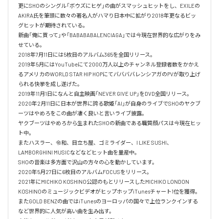
更にSHOのシングル「ボウズにヒゲ」の曲がスマッシュヒットをし、EXILEの
AKIRA氏を筆頭に数々の著名人がハマり日本中に拡がり2018年更なるビッ
グヒットが期待されている。

新曲「俺に買って」や「BABABABALENCIAGA」では今現在世界的な広がりをみ
せている。

2018年7月11日には5枚目のアルバム365を全国リリース。

2019年5月にはYouTubeにて2000万人以上のチャンネル登録者数をかかえ
るアメリカのWORLD STAR HIP HOPにてババババレンシアガのPVが取り上げ
られる快挙を成し遂げた。

2019年11月1日になんと自主映画「NEVER GIVE UP」をDVD全国リリース。

2020年2月11日に日本が世界に誇る歌姫「AI」が自身のライブでSHOのヤクブ
ーツはやめろをこの曲が凄く良いと言いライブ披露。

ヤクブーツはやめろから生まれたSHOの新曲である職質顔パスは今現在ヒッ
ト中。

またハスラー、令和、目立ち屋、ゴミライダー、I LIKE SUSHI、
LAMBORGHINI MUSICなどなどヒット曲を量産中。

SHOの音楽は多方面で沢山の方々の心を動かしています。

2020年5月27日に6枚目のアルバムFOCUSをリリース。

2021年にMICHIKO KOSHINO公認のもとリリースしたMICHIKO LONDON 
KOSHINOのミュージックビデオがヒップホップiTunesチャート1位を獲得。

またGOLD BENZの曲ではiTunesのヨーロッパの国々で上位ランクインする
など世界的に人気が高い曲を生み出す。
