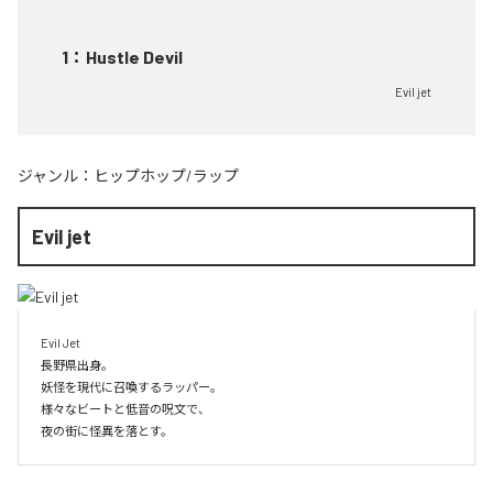
1
：
Hustle Devil
Evil jet
ジャンル：
ヒップホップ/ラップ
Evil jet
Evil Jet

長野県出身。

妖怪を現代に召喚するラッパー。

様々なビートと低音の呪文で、

夜の街に怪異を落とす。