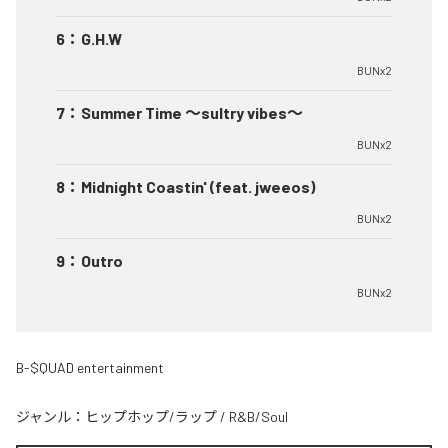
6
：
G.H.W
BUNx2
7
：
Summer Time 〜sultry vibes〜
BUNx2
8
：
Midnight Coastin' (feat. jweeos)
BUNx2
9
：
Outro
BUNx2
B-$QUAD entertainment
ジャンル：
ヒップホップ/ラップ
/
R&B/Soul