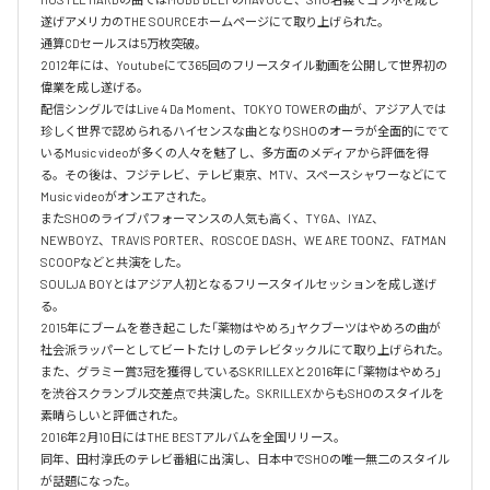
遂げアメリカのTHE SOURCEホームページにて取り上げられた。

通算CDセールスは5万枚突破。

2012年には、Youtubeにて365回のフリースタイル動画を公開して世界初の
偉業を成し遂げる。

配信シングルではLive 4 Da Moment、TOKYO TOWERの曲が、アジア人では
珍しく世界で認められるハイセンスな曲となりSHOのオーラが全面的にでて
いるMusic videoが多くの人々を魅了し、多方面のメディアから評価を得
る。その後は、フジテレビ、テレビ東京、MTV、スペースシャワーなどにて
Music videoがオンエアされた。

またSHOのライブパフォーマンスの人気も高く、TYGA、IYAZ、
NEWBOYZ、TRAVIS PORTER、ROSCOE DASH、WE ARE TOONZ、FATMAN 
SCOOPなどと共演をした。

SOULJA BOYとはアジア人初となるフリースタイルセッションを成し遂げ
る。

2015年にブームを巻き起こした「薬物はやめろ」ヤクブーツはやめろの曲が
社会派ラッパーとしてビートたけしのテレビタックルにて取り上げられた。

また、グラミー賞3冠を獲得しているSKRILLEXと2016年に「薬物はやめろ」
を渋谷スクランブル交差点で共演した。SKRILLEXからもSHOのスタイルを
素晴らしいと評価された。

2016年2月10日にはTHE BESTアルバムを全国リリース。

同年、田村淳氏のテレビ番組に出演し、日本中でSHOの唯一無二のスタイル
が話題になった。
