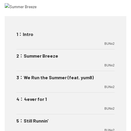
1
：
Intro
BUNx2
2
：
Summer Breeze
BUNx2
3
：
We Run the Summer (feat. yum8)
BUNx2
4
：
4ever for 1
BUNx2
5
：
Still Runnin'
BUNx2