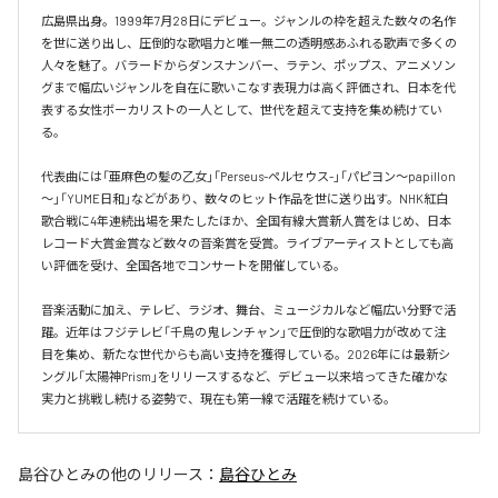
広島県出身。1999年7月28日にデビュー。ジャンルの枠を超えた数々の名作
を世に送り出し、圧倒的な歌唱力と唯一無二の透明感あふれる歌声で多くの
人々を魅了。バラードからダンスナンバー、ラテン、ポップス、アニメソン
グまで幅広いジャンルを自在に歌いこなす表現力は高く評価され、日本を代
表する女性ボーカリストの一人として、世代を超えて支持を集め続けてい
る。

代表曲には「亜麻色の髪の乙女」「Perseus-ペルセウス-」「パピヨン～papillon
～」「YUME日和」などがあり、数々のヒット作品を世に送り出す。NHK紅白
歌合戦に4年連続出場を果たしたほか、全国有線大賞新人賞をはじめ、日本
レコード大賞金賞など数々の音楽賞を受賞。ライブアーティストとしても高
い評価を受け、全国各地でコンサートを開催している。

音楽活動に加え、テレビ、ラジオ、舞台、ミュージカルなど幅広い分野で活
躍。近年はフジテレビ「千鳥の鬼レンチャン」で圧倒的な歌唱力が改めて注
目を集め、新たな世代からも高い支持を獲得している。2026年には最新シ
ングル「太陽神Prism」をリリースするなど、デビュー以来培ってきた確かな
実力と挑戦し続ける姿勢で、現在も第一線で活躍を続けている。
島谷ひとみ
の他のリリース：
島谷ひとみ