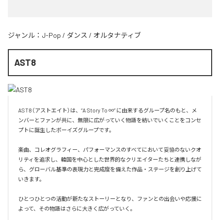
ジャンル：
J-Pop
/
ダンス
/
オルタナティブ
AST8
AST8（アストエイト）は、“A Story To ∞” に由来するグループ名のもと、メ
ンバーとファンが共に、無限に広がっていく物語を紡いでいくことをコンセ
プトに誕生したボーイズグループです。

楽曲、コレオグラフィー、パフォーマンスのすべてにおいて妥協のないクオ
リティを追求し、韓国を中心とした世界的なクリエイターたちと連携しなが
ら、グローバル基準の表現力と完成度を備えた作品・ステージを創り上げて
いきます。

ひとつひとつの活動が新たなストーリーとなり、ファンとの出会いや応援に
よって、その物語はさらに大きく広がっていく。
