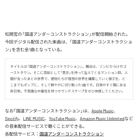
松岡宮の「国道アンダーコンストラクション」が配信開始された。
今回デジタル配信された楽曲は、「国道アンダーコンストラクショ
ン」を含む全1曲となっている。
タイトルは『国道アンダーコンストラクション』。舞台は、ゾンビだらけのゴ
ーストタウン。そこに突如として「意志」を持って生えてくるマンション群。人
間が去ったあとの世界で、建物たちが理想の世界を構築していく様子を、ど
こまでもポップに、そして鮮やかに切り取った1曲です。日常のすぐ隣にある
非日常。不思議な中毒性を持つサウンドスケープをぜひ体感してください。
なお「
国道アンダーコンストラクション
」は、
Apple Music
、
Spotify
、
LINE MUSIC
、
YouTube Music
、
Amazon Music Unlimited
など
の音楽配信サービスで聴くことができる。
各配信サービス：
国道アンダーコンストラクション