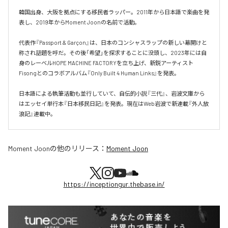
韓国出身、大阪を拠点にする移民者ラッパー。2011年から日本語で楽曲を発
表し、2019年からMoment Joonの名前で活動。

代表作『Passport & Garçon』は、日本のコンシャスラップの新しい幕開けと
称され話題を呼だ。その後「希望」を探求することに没頭し、2023年には自
身のレーベルHOPE MACHINE FACTORYを立ち上げ、新鋭アーティスト
Fisongとのコラボアルバム『Only Built 4 Human Links』を発表。

日本語による執筆活動も並行していて、自伝的小説『三代』、岩波文庫から
はエッセイ単行本『日本移民日記』を発表。現在はWeb岩波で新連載『外人放
浪記』連載中。
Moment Joon
の他のリリース：
Moment Joon
https://inceptiongur.thebase.in/