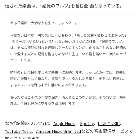
信された楽曲は、「記憶のワルツ」を含む全1曲となっている。
ある日突然、大切な人を失ってしまった―。

何気ない日常が一瞬で思い出へと変わり、「もっと言葉を交わせばよかった」
「もう一度会いたい」という叶わない願いだけが心に残る。『記憶のワルツ』
は、そんな突然の別れを経験した一人の主人公が、止まることのない時間の
中で愛する人との記憶を抱きしめながら生きていく姿を描いた、大人のラブ
バラードです。

時計の針は今日も変わらず未来へ進み続けます。しかし心の中では、過去と
現在が幾度となく重なり、笑顔も涙も、交わした言葉も、何気ない日常も、
まるでワルツを踊るように静かによみがえります。

失ったからこそ気づく愛の深さ。消えることのない記憶。その想いは、時を
超え、今日も静かにワルツを踊り続けます。
なお「
記憶のワルツ
」は、
Apple Music
、
Spotify
、
LINE MUSIC
、
YouTube Music
、
Amazon Music Unlimited
などの音楽配信サービスで
聴くことができる。