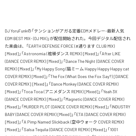
DJ YoruFunkの「テンションがアガる定番EDMメドレー-最新人気
EDM BEST MIX- (DJ MIX)」が配信開始された。今回デジタル配信され
た楽曲は、「EARTH DEFENSE FORCE (#通ります CLUB MIX)
[Mixed]」「Astronomia (棺桶ダンス REMIX) [Mixed]」「After LIKE
(DANCE COVER REMIX) [Mixed]」「Dance The Night (DANCE COVER
REMIX) [Mixed]」「My Happy Song (猫ミーム Happy Happy Happy cat
COVER REMIX) [Mixed]」「The Fox (What Does the Fox Say?) [DANCE
COVER REMIX] [Mixed]」「Dance Monkey (DANCE COVER REMIX)
[Mixed]」「Toca Toca (アニメダンス REMIX) [Mixed]」「Yeah 3X
(DANCE COVER REMIX) [Mixed]」「Magnetic (DANCE COVER REMIX)
[Mixed]」「MURDER PLOT (DANCE COVER REMIX) [Mixed]」「INDUSTRY
BABY (DANCE COVER REMIX) [Mixed]」「ETA (DANCE COVER REMIX)
[Mixed]」「A Pimp Named Slickback (空中ウォーク COVER REMIX)
[Mixed]」「Salsa Tequila (DANCE COVER REMIX) [Mixed]」「1001