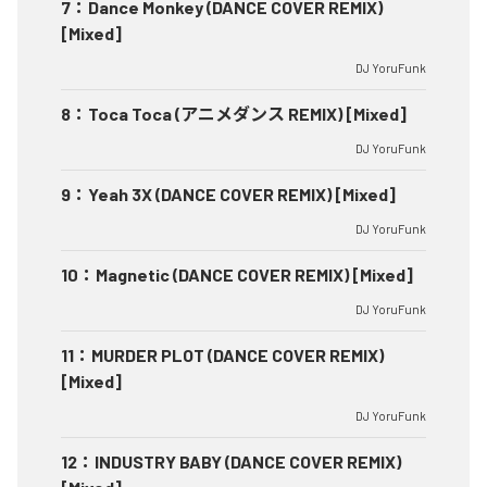
7
：
Dance Monkey (DANCE COVER REMIX)
[Mixed]
DJ YoruFunk
8
：
Toca Toca (アニメダンス REMIX) [Mixed]
DJ YoruFunk
9
：
Yeah 3X (DANCE COVER REMIX) [Mixed]
DJ YoruFunk
10
：
Magnetic (DANCE COVER REMIX) [Mixed]
DJ YoruFunk
11
：
MURDER PLOT (DANCE COVER REMIX)
[Mixed]
DJ YoruFunk
12
：
INDUSTRY BABY (DANCE COVER REMIX)