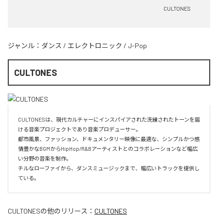
CULTONES
ジャンル：
ダンス
/
エレクトロニック
/
J-Pop
CULTONES
CULTONESは、現代カルチャーにインスパイアされた洗練されたトーンを届
ける音楽プロジェクトであり音楽プロデューサー。

都市風景、ファッション、ドキュメンタリー映像に最適な、シンプルかつ感
情豊かなBGMからHipHop/R&Bアーティストとのコラボレーションなど幅広
い分野の音楽を制作。

チルなローファイから、ダンスミュージックまで、幅広いトラックを提供し
ている。
CULTONES
の他のリリース：
CULTONES