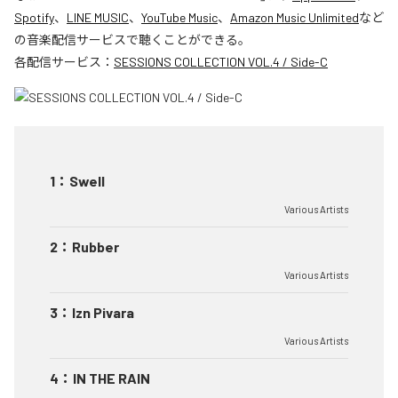
Spotify
、
LINE MUSIC
、
YouTube Music
、
Amazon Music Unlimited
など
の音楽配信サービスで聴くことができる。
各配信サービス：
SESSIONS COLLECTION VOL.4 / Side-C
1
：
Swell
Various Artists
2
：
Rubber
Various Artists
3
：
Izn Pivara
Various Artists
4
：
IN THE RAIN