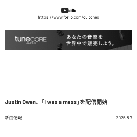
https://www.foriio.com/cultones
Justin Owen、「I was a mess」を配信開始
新曲情報
2026.8.7