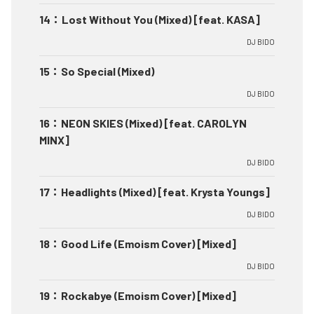
14
：
Lost Without You (Mixed) [feat. KASA]
DJ BIDO
15
：
So Special (Mixed)
DJ BIDO
16
：
NEON SKIES (Mixed) [feat. CAROLYN
MINX]
DJ BIDO
17
：
Headlights (Mixed) [feat. Krysta Youngs]
DJ BIDO
18
：
Good Life (Emoism Cover) [Mixed]
DJ BIDO
19
：
Rockabye (Emoism Cover) [Mixed]