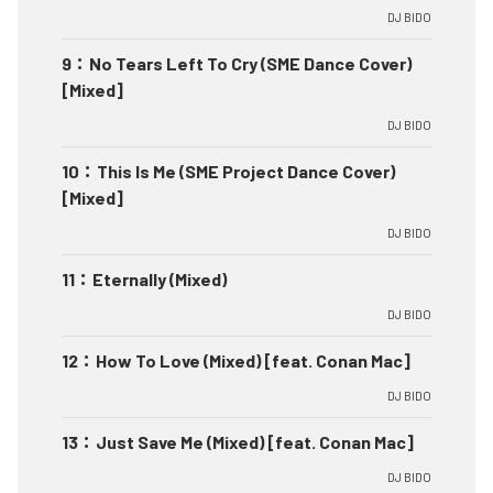
DJ BIDO
9
：
No Tears Left To Cry (SME Dance Cover)
[Mixed]
DJ BIDO
10
：
This Is Me (SME Project Dance Cover)
[Mixed]
DJ BIDO
11
：
Eternally (Mixed)
DJ BIDO
12
：
How To Love (Mixed) [feat. Conan Mac]
DJ BIDO
13
：
Just Save Me (Mixed) [feat. Conan Mac]
DJ BIDO