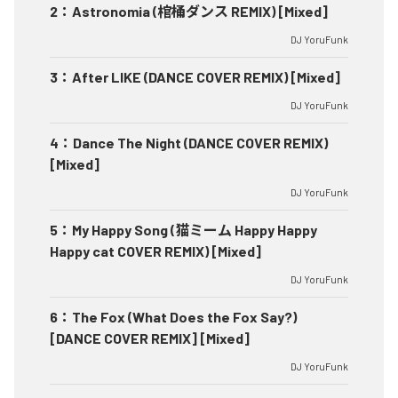
2
：
Astronomia (棺桶ダンス REMIX) [Mixed]
DJ YoruFunk
3
：
After LIKE (DANCE COVER REMIX) [Mixed]
DJ YoruFunk
4
：
Dance The Night (DANCE COVER REMIX)
[Mixed]
DJ YoruFunk
5
：
My Happy Song (猫ミーム Happy Happy
Happy cat COVER REMIX) [Mixed]
DJ YoruFunk
6
：
The Fox (What Does the Fox Say?)
[DANCE COVER REMIX] [Mixed]
DJ YoruFunk