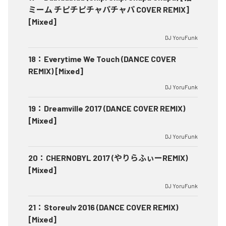
ミーム チピチピチャパチャパ COVER REMIX]
[Mixed]
DJ YoruFunk
18
：
Everytime We Touch (DANCE COVER
REMIX) [Mixed]
DJ YoruFunk
19
：
Dreamville 2017 (DANCE COVER REMIX)
[Mixed]
DJ YoruFunk
20
：
CHERNOBYL 2017 (やりらふぃーREMIX)
[Mixed]
DJ YoruFunk
21
：
Storeulv 2016 (DANCE COVER REMIX)
[Mixed]