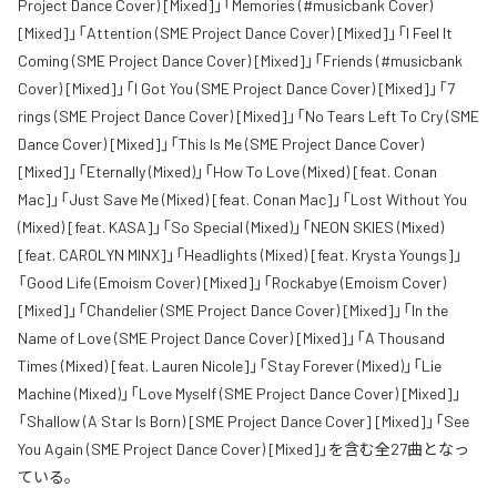
Project Dance Cover) [Mixed]」「Memories (#musicbank Cover)
[Mixed]」「Attention (SME Project Dance Cover) [Mixed]」「I Feel It
Coming (SME Project Dance Cover) [Mixed]」「Friends (#musicbank
Cover) [Mixed]」「I Got You (SME Project Dance Cover) [Mixed]」「7
rings (SME Project Dance Cover) [Mixed]」「No Tears Left To Cry (SME
Dance Cover) [Mixed]」「This Is Me (SME Project Dance Cover)
[Mixed]」「Eternally (Mixed)」「How To Love (Mixed) [feat. Conan
Mac]」「Just Save Me (Mixed) [feat. Conan Mac]」「Lost Without You
(Mixed) [feat. KASA]」「So Special (Mixed)」「NEON SKIES (Mixed)
[feat. CAROLYN MINX]」「Headlights (Mixed) [feat. Krysta Youngs]」
「Good Life (Emoism Cover) [Mixed]」「Rockabye (Emoism Cover)
[Mixed]」「Chandelier (SME Project Dance Cover) [Mixed]」「In the
Name of Love (SME Project Dance Cover) [Mixed]」「A Thousand
Times (Mixed) [feat. Lauren Nicole]」「Stay Forever (Mixed)」「Lie
Machine (Mixed)」「Love Myself (SME Project Dance Cover) [Mixed]」
「Shallow (A Star Is Born) [SME Project Dance Cover] [Mixed]」「See
You Again (SME Project Dance Cover) [Mixed]」を含む全27曲となっ
ている。