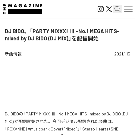
DJ BIDO、「PARTY MIXXX! Ⅲ -No.1 MEGA HITS-
mixed by DJ BIDO (DJ MIX)」を配信開始
新曲情報
2021.1.15
DJ BIDOの「PARTY MIXXX! Ⅲ -No.1 MEGA HITS- mixed by DJ BIDO (DJ
MIX)」が配信開始された。今回デジタル配信された楽曲は、
「ROXANNE (#musicbank Cover) [Mixed]」「Stereo Hearts (SME