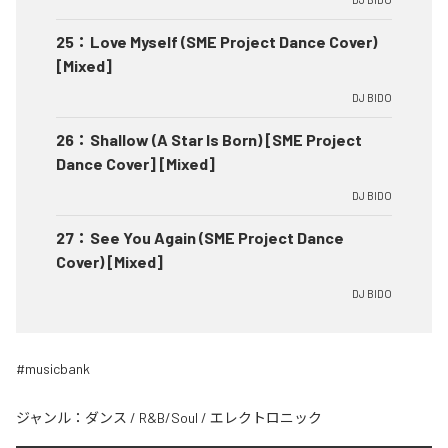
25
：
Love Myself (SME Project Dance Cover)
[Mixed]
DJ BIDO
26
：
Shallow (A Star Is Born) [SME Project
Dance Cover] [Mixed]
DJ BIDO
27
：
See You Again (SME Project Dance
Cover) [Mixed]
DJ BIDO
#musicbank
ジャンル：
ダンス
/
R&B/Soul
/
エレクトロニック