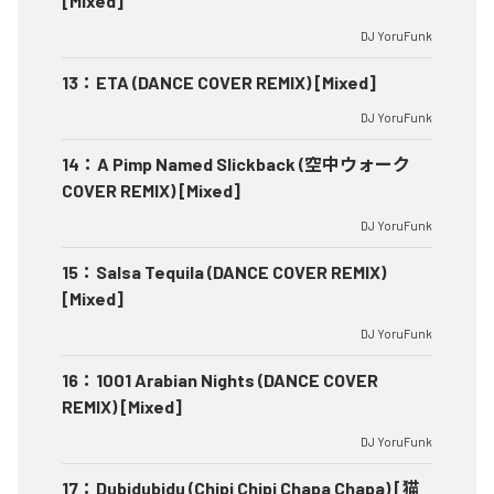
[Mixed]
DJ YoruFunk
13
：
ETA (DANCE COVER REMIX) [Mixed]
DJ YoruFunk
14
：
A Pimp Named Slickback (空中ウォーク
COVER REMIX) [Mixed]
DJ YoruFunk
15
：
Salsa Tequila (DANCE COVER REMIX)
[Mixed]
DJ YoruFunk
16
：
1001 Arabian Nights (DANCE COVER
REMIX) [Mixed]
DJ YoruFunk
17
：
Dubidubidu (Chipi Chipi Chapa Chapa) [猫