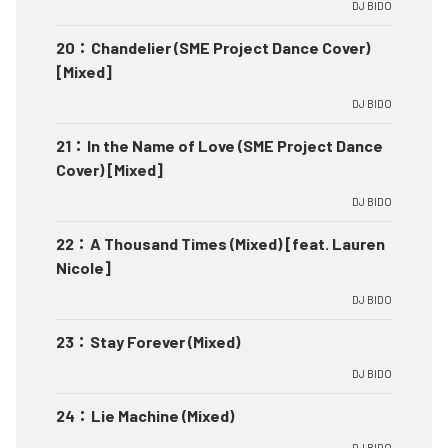
DJ BIDO
20
：
Chandelier (SME Project Dance Cover)
[Mixed]
DJ BIDO
21
：
In the Name of Love (SME Project Dance
Cover) [Mixed]
DJ BIDO
22
：
A Thousand Times (Mixed) [feat. Lauren
Nicole]
DJ BIDO
23
：
Stay Forever (Mixed)
DJ BIDO
24
：
Lie Machine (Mixed)
DJ BIDO