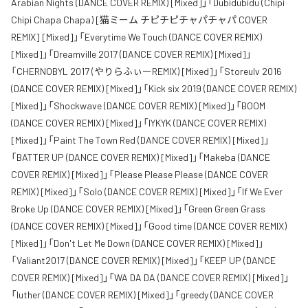
Arabian Nights (DANCE COVER REMIX) [Mixed]」「Dubidubidu (Chipi
Chipi Chapa Chapa) [猫ミーム チピチピチャパチャパ COVER
REMIX] [Mixed]」「Everytime We Touch (DANCE COVER REMIX)
[Mixed]」「Dreamville 2017 (DANCE COVER REMIX) [Mixed]」
「CHERNOBYL 2017 (やりらふぃーREMIX) [Mixed]」「Storeulv 2016
(DANCE COVER REMIX) [Mixed]」「Kick six 2019 (DANCE COVER REMIX)
[Mixed]」「Shockwave (DANCE COVER REMIX) [Mixed]」「BOOM
(DANCE COVER REMIX) [Mixed]」「IYKYK (DANCE COVER REMIX)
[Mixed]」「Paint The Town Red (DANCE COVER REMIX) [Mixed]」
「BATTER UP (DANCE COVER REMIX) [Mixed]」「Makeba (DANCE
COVER REMIX) [Mixed]」「Please Please Please (DANCE COVER
REMIX) [Mixed]」「Solo (DANCE COVER REMIX) [Mixed]」「If We Ever
Broke Up (DANCE COVER REMIX) [Mixed]」「Green Green Grass
(DANCE COVER REMIX) [Mixed]」「Good time (DANCE COVER REMIX)
[Mixed]」「Don't Let Me Down (DANCE COVER REMIX) [Mixed]」
「Valiant2017 (DANCE COVER REMIX) [Mixed]」「KEEP UP (DANCE
COVER REMIX) [Mixed]」「WA DA DA (DANCE COVER REMIX) [Mixed]」
「luther (DANCE COVER REMIX) [Mixed]」「greedy (DANCE COVER