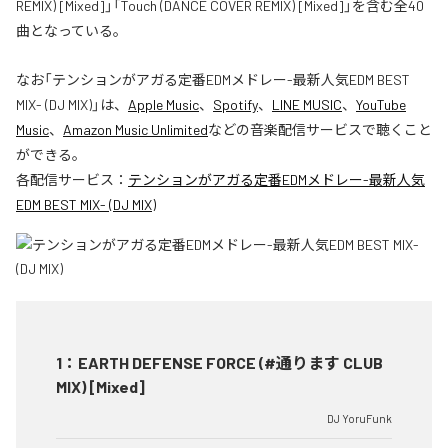
REMIX) [Mixed]」「Touch (DANCE COVER REMIX) [Mixed]」を含む全40
曲となっている。
なお「
テンションがアガる定番EDMメドレー-最新人気EDM BEST
MIX- (DJ MIX)
」は、
Apple Music
、
Spotify
、
LINE MUSIC
、
YouTube
Music
、
Amazon Music Unlimited
などの音楽配信サービスで聴くこと
ができる。
各配信サービス：
テンションがアガる定番EDMメドレー-最新人気
EDM BEST MIX- (DJ MIX)
1
：
EARTH DEFENSE FORCE (#通ります CLUB
MIX) [Mixed]
DJ YoruFunk