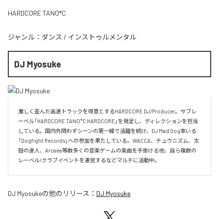
HARDCORE TANO*C
ジャンル：
ダンス
/
インストゥルメンタル
DJ Myosuke
激しく歪んだ高速トラックを得意とするHARDCORE DJ/Producer。サブレ
ーベル「HARDCORE TANO*C HARDCORE」を発足し、ディレクションを担当
している。国内外問わずシーンの第一線で活躍を続け、DJ Mad Dog率いる
「Dogfight Records」への参加を果たしている。WACCA、チュウニズム、太
鼓の達人、Arcaea等数多くの音楽ゲームの楽曲を手掛ける他、自ら複数の
レーベル/クラブイベントを運営するなどマルチに活動中。
DJ Myosuke
の他のリリース：
DJ Myosuke