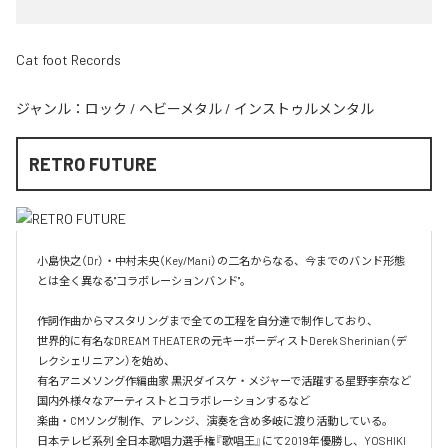
Cat foot Records
ジャンル：
ロック
/
ヘビーメタル
/
インストゥルメンタル
RETRO FUTURE
小島快之（Dr）・中村未央（Key/Mani）の二名からなる、今までのバンド形態
とは全く異なる"コラボレーションバンド"。

作詞作曲からマスタリングまで全ての工程を自分達で制作しており、

世界的に有名なDREAM THEATERの元キーボーディストDerek Sherinian（デ
レクシェリニアン）を始め、

有名アニメソング作編曲家 黒沢ダイスケ・メジャーで活躍する星野李奈など
国内外様々なアーティストとコラボレーションするなど

楽曲・CMソング制作、アレンジ、演奏を含め多岐に渡り活動している。

日本テレビ系列 全日本歌唱力選手権『歌唱王』にて2019年優勝し、YOSHIKI