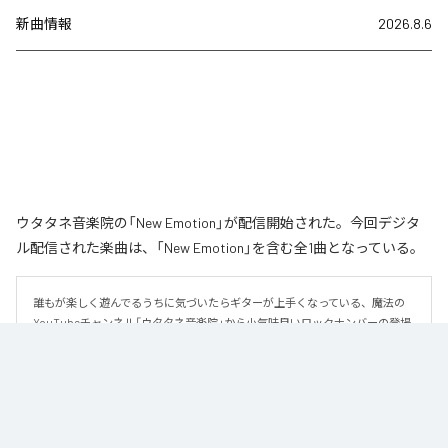
新曲情報
2026.8.6
ウタタネ音楽院の「New Emotion」が配信開始された。今回デジタ
ル配信された楽曲は、「New Emotion」を含む全1曲となっている。
誰もが楽しく遊んでるうちに気づいたらギターが上手くなっている、魔法の
YouTubeチャンネル「ウタタネ音楽院」から小気味良いロックナンバーの登場
です。

この曲はメジャーコード・マイナーコードを覚えた人向けに、メジャーコー
ド・マイナーコードのみで作られています。

ロックの編曲学習用にも使える、シンプルな楽曲となっております。
