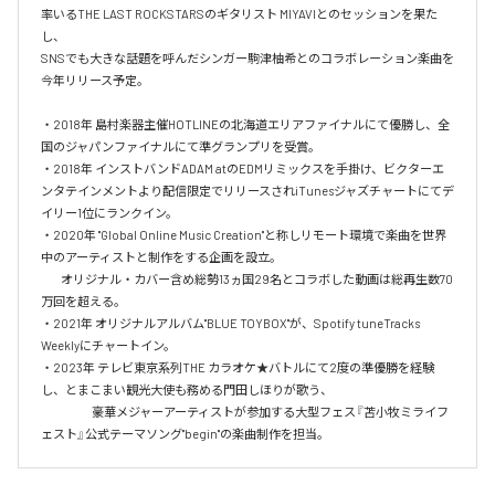
率いるTHE LAST ROCKSTARSのギタリスト MIYAVIとのセッションを果た
し、

SNSでも大きな話題を呼んだシンガー駒津柚希とのコラボレーション楽曲を
今年リリース予定。

・2018年 島村楽器主催HOTLINEの北海道エリアファイナルにて優勝し、全
国のジャパンファイナルにて準グランプリを受賞。

・2018年 インストバンドADAM atのEDMリミックスを手掛け、ビクターエ
ンタテインメントより配信限定でリリースされiTunesジャズチャートにてデ
イリー1位にランクイン。

・2020年 "Global Online Music Creation"と称しリモート環境で楽曲を世界
中のアーティストと制作をする企画を設立。

         オリジナル・カバー含め総勢13ヵ国29名とコラボした動画は総再生数70
万回を超える。

・2021年 オリジナルアルバム"BLUE TOYBOX"が、Spotify tuneTracks 
Weeklyにチャートイン。

・2023年 テレビ東京系列THE カラオケ★バトルにて2度の準優勝を経験
し、とまこまい観光大使も務める門田しほりが歌う、

　　　　 豪華メジャーアーティストが参加する大型フェス『苫小牧ミライフ
ェスト』公式テーマソング"begin"の楽曲制作を担当。