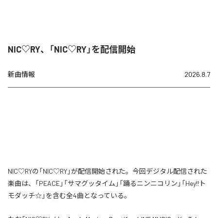
NIC♡RY、「NIC♡RY」を配信開始
新曲情報
2026.8.7
NIC♡RYの「NIC♡RY」が配信開始された。今回デジタル配信された
楽曲は、「PEACE」「サマグッタイム」「踊るニンニコリン」「Hey!!ト
モダッチ☆」を含む全4曲となっている。