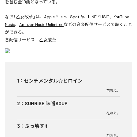
を含む全10曲となっている。
なお「
乙女改革
」は、
Apple Music
、
Spotify
、
LINE MUSIC
、
YouTube
Music
、
Amazon Music Unlimited
などの音楽配信サービスで聴くこと
ができる。
各配信サービス：
乙女改革
1
：
センチメンタル☆ヒロイン
花冷え。
2
：
SUNRISE 味噌SOUP
花冷え。
3
：
ぶっ壊す!!
花冷え。