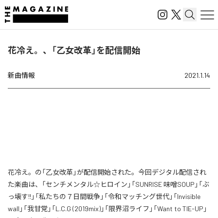
花冷え。、「乙女改革」を配信開始
新曲情報
2021.1.14
花冷え。の「乙女改革」が配信開始された。今回デジタル配信され
た楽曲は、「センチメンタル☆ヒロイン」「SUNRISE 味噌SOUP」「ぶ
っ壊す!!」「私たちの７日間戦争」「令和マッチング世代」「Invisible
wall」「我甘党」「L.C.G (2019mix)」「限界沼ライフ」「Want to TIE-UP」