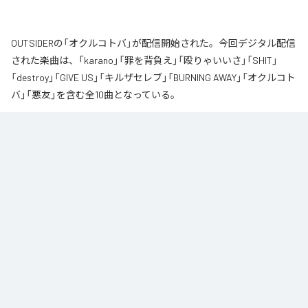
OUTSIDERの「オクルコトバ」が配信開始された。今回デジタル配信
された楽曲は、「karano」「罪を背負え」「殴りゃいいさ」「SHIT」
「destroy」「GIVE US」「キルザセレブ」「BURNING AWAY」「オクルコト
バ」「悪友」を含む全10曲となっている。
なお「
オクルコトバ
」は、
Apple Music
、
Spotify
、
LINE MUSIC
、
YouTube Music
、
Amazon Music Unlimited
などの音楽配信サービスで
聴くことができる。
各配信サービス：
オクルコトバ
1
：
karano
OUTSIDER