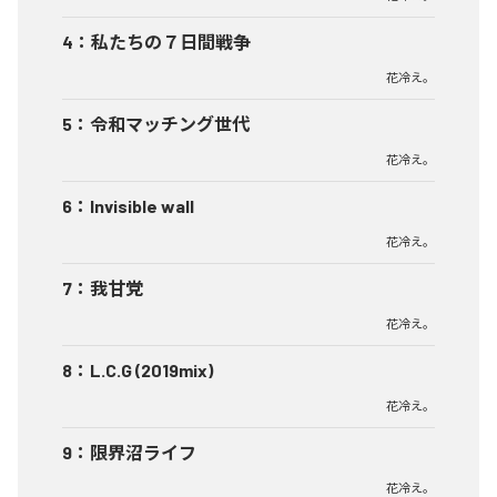
4
：
私たちの７日間戦争
花冷え。
5
：
令和マッチング世代
花冷え。
6
：
Invisible wall
花冷え。
7
：
我甘党
花冷え。
8
：
L.C.G (2019mix)
花冷え。
9
：
限界沼ライフ
花冷え。