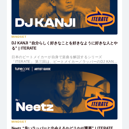
MINDSET
DJ KANJI “自分らしく好きなことを好きなように好きな人とや
る” | ITERATE
日本のビートメイカーが自身で楽曲を解説するシリーズ
「ITERATE」 第三回は、ビートメイカー／ラッパーのDJ KANJI
が登場。 詳しい制作プロセスから普段は目にすることのできな
い貴重な制作風景などビートメイカーやクリエイターはもちろ
ん、HIPHOPヘッズも楽しめる内容となっています。
MINDSET
Neetz “良いラッパーと出会えるかどうかが重要” | ITERATE