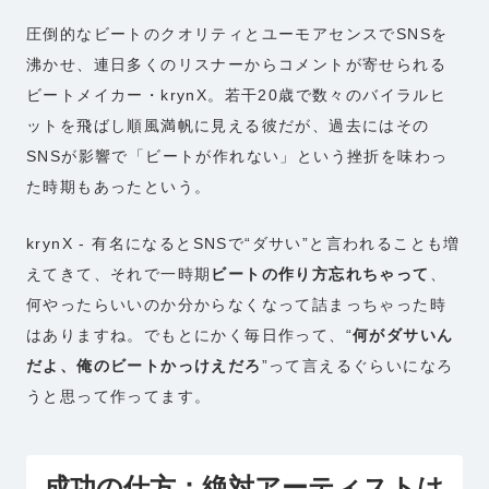
圧倒的なビートのクオリティとユーモアセンスでSNSを
沸かせ、連日多くのリスナーからコメントが寄せられる
ビートメイカー・krynX。若干20歳で数々のバイラルヒ
ットを飛ばし順風満帆に見える彼だが、過去にはその
SNSが影響で「ビートが作れない」という挫折を味わっ
た時期もあったという。
krynX - 有名になるとSNSで“ダサい”と言われることも増
えてきて、それで一時期
ビートの作り方忘れちゃって
、
何やったらいいのか分からなくなって詰まっちゃった時
はありますね。でもとにかく毎日作って、“
何がダサいん
だよ、俺のビートかっけえだろ
”って言えるぐらいになろ
うと思って作ってます。
成功の仕方：
絶対アーティストは