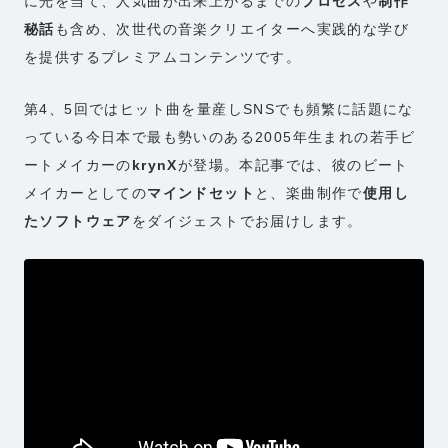
に光を当て、人気曲が出来上がるまでの
プロセス
や
制作
秘話
も含め、次世代の音楽クリエイターへ実践的な学び
を提供するプレミアムコンテンツです。
第4、5回ではヒット曲を量産しSNSでも頻繁に話題にな
っている今日本で最も勢いのある2005年生まれの若手ビ
ートメイカーの
krynX
が登場。本記事では、彼のビート
メイカーとしての
マインドセット
と、楽曲制作で
使用し
たソフトウェア
をダイジェストでお届けします。