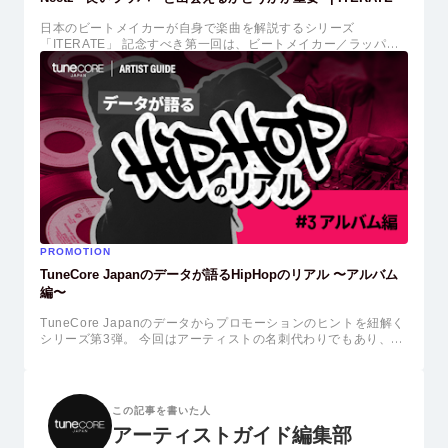
日本のビートメイカーが自身で楽曲を解説するシリーズ
「ITERATE」 記念すべき第一回は、ビートメイカー／ラッパー
のNeetzが登場。 詳しい制作プロセスから普段は目にすることの
できない貴重な制作風景などビートメイカーやクリエイターはも
ちろん、HIPHOPヘッズも楽しめる内容となっています。
PROMOTION
TuneCore Japanのデータが語るHipHopのリアル 〜アルバム
編〜
TuneCore Japanのデータからプロモーションのヒントを紐解く
シリーズ第3弾。 今回はアーティストの名刺代わりでもあり、音
楽の醍醐味でもある「アルバム」をリリースすることがアーティ
ストの活動をする上でどのような影響を与えているのかを掘り下
げていきます。
この記事を書いた人
アーティストガイド編集部