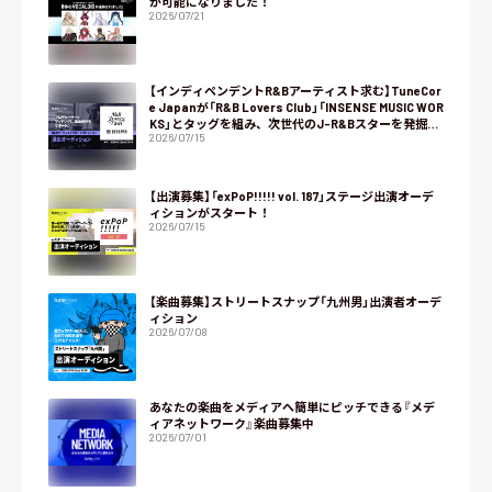
が可能になりました！
2026/07/21
【インディペンデントR&Bアーティスト求む】TuneCor
e Japanが「R&B Lovers Club」「INSENSE MUSIC WOR
KS」とタッグを組み、次世代のJ-R&Bスターを発掘す
2026/07/15
るオーディション『NEXT R&B』をスタート！
【出演募集】「exPoP!!!!! vol. 187」ステージ出演オーデ
ィションがスタート！
2026/07/15
【楽曲募集】ストリートスナップ「九州男」出演者オーデ
ィション
2026/07/08
あなたの楽曲をメディアへ簡単にピッチできる『メデ
ィアネットワーク』楽曲募集中
2026/07/01