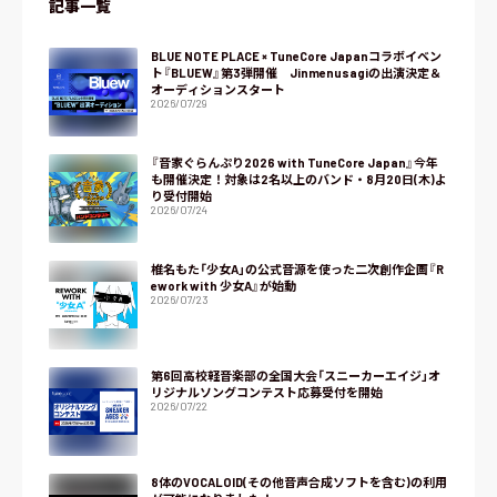
記事一覧
BLUE NOTE PLACE × TuneCore Japanコラボイベン
ト『BLUEW』第3弾開催 Jinmenusagiの出演決定＆
オーディションスタート
2026/07/29
『音家ぐらんぷり2026 with TuneCore Japan』今年
も開催決定！対象は2名以上のバンド・8月20日(木)よ
り受付開始
2026/07/24
椎名もた「少女A」の公式音源を使った二次創作企画『R
ework with 少女A』が始動
2026/07/23
第6回高校軽音楽部の全国大会「スニーカーエイジ」オ
リジナルソングコンテスト応募受付を開始
2026/07/22
8体のVOCALOID(その他音声合成ソフトを含む)の利用