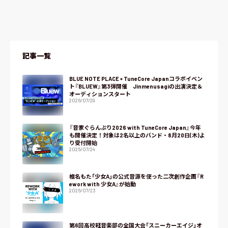
記事一覧
BLUE NOTE PLACE × TuneCore Japanコラボイベン
ト『BLUEW』第3弾開催 Jinmenusagiの出演決定＆
オーディションスタート
2026/07/29
『音家ぐらんぷり2026 with TuneCore Japan』今年
も開催決定！対象は2名以上のバンド・8月20日(木)よ
り受付開始
2026/07/24
椎名もた「少女A」の公式音源を使った二次創作企画『R
ework with 少女A』が始動
2026/07/23
第6回高校軽音楽部の全国大会「スニーカーエイジ」オ