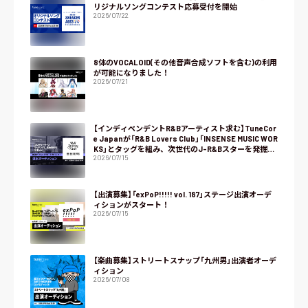
リジナルソングコンテスト応募受付を開始
2026/07/22
8体のVOCALOID(その他音声合成ソフトを含む)の利用
が可能になりました！
2026/07/21
【インディペンデントR&Bアーティスト求む】TuneCor
e Japanが「R&B Lovers Club」「INSENSE MUSIC WOR
KS」とタッグを組み、次世代のJ-R&Bスターを発掘す
2026/07/15
るオーディション『NEXT R&B』をスタート！
【出演募集】「exPoP!!!!! vol. 187」ステージ出演オーデ
ィションがスタート！
2026/07/15
【楽曲募集】ストリートスナップ「九州男」出演者オーデ
ィション
2026/07/08