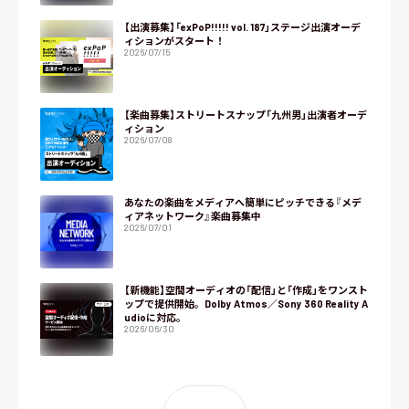
【出演募集】「exPoP!!!!! vol. 187」ステージ出演オーデ
ィションがスタート！
2026/07/15
【楽曲募集】ストリートスナップ「九州男」出演者オーデ
ィション
2026/07/08
あなたの楽曲をメディアへ簡単にピッチできる『メデ
ィアネットワーク』楽曲募集中
2026/07/01
【新機能】空間オーディオの「配信」と「作成」をワンスト
ップで提供開始。Dolby Atmos／Sony 360 Reality A
udioに対応。
2026/06/30