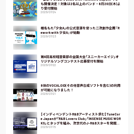
も開催決定！対象は2名以上のバンド・8月20日(木)よ
り受付開始
2026/07/24
椎名もた「少女A」の公式音源を使った二次創作企画『R
ework with 少女A』が始動
2026/07/23
第6回高校軽音楽部の全国大会「スニーカーエイジ」オ
リジナルソングコンテスト応募受付を開始
2026/07/22
8体のVOCALOID(その他音声合成ソフトを含む)の利用
が可能になりました！
2026/07/21
【インディペンデントR&Bアーティスト求む】TuneCor
e Japanが「R&B Lovers Club」「INSENSE MUSIC WOR
KS」とタッグを組み、次世代のJ-R&Bスターを発掘す
2026/07/15
るオーディション『NEXT R&B』をスタート！