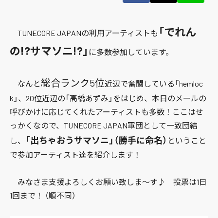
「でれん
TUNECORE JAPANの利用アーティストも
の!?サマソニ!?」
に多数参加しています。
総合ランク5位
なんと
近辺で奮闘している
「hemloc
k」
、20位近辺の
「高橋あずみ」
をはじめ、本日のメールの
呼びかけに応じてくれたアーティストも多数！ここはせ
っかくなので、TUNECORE JAPAN軍団として一致団結
「出ちゃおうサマソニ」（勝手に命名）
し、
ということ
で参加アーティスト達を紹介します！
みなさま支援よろしくお願い致しま〜す♪ 投票は1日
1回まで！ （順不同）