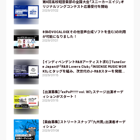
第6回高校軽音楽部の全国大会「スニーカーエイジ」オ
リジナルソングコンテスト応募受付を開始
2026/07/22
8体のVOCALOID(その他音声合成ソフトを含む)の利用
が可能になりました！
2026/07/21
【インディペンデントR&Bアーティスト求む】TuneCor
e Japanが「R&B Lovers Club」「INSENSE MUSIC WOR
KS」とタッグを組み、次世代のJ-R&Bスターを発掘す
2026/07/15
るオーディション『NEXT R&B』をスタート！
【出演募集】「exPoP!!!!! vol. 187」ステージ出演オーデ
ィションがスタート！
2026/07/15
【楽曲募集】ストリートスナップ「九州男」出演者オーデ
ィション
2026/07/08