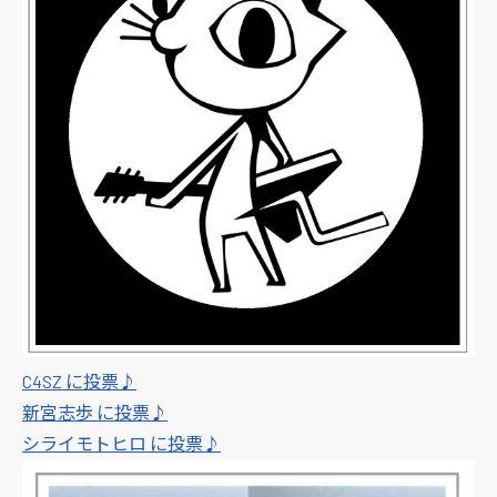
C4SZ に投票♪
新宮志歩 に投票♪
シライモトヒロ に投票♪