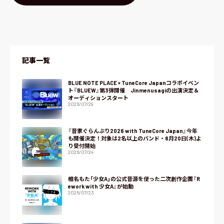
記事一覧
BLUE NOTE PLACE × TuneCore Japanコラボイベン
ト『BLUEW』第3弾開催 Jinmenusagiの出演決定＆
オーディションスタート
2026/07/29
『音家ぐらんぷり2026 with TuneCore Japan』今年
も開催決定！対象は2名以上のバンド・8月20日(木)よ
り受付開始
2026/07/24
椎名もた「少女A」の公式音源を使った二次創作企画『R
ework with 少女A』が始動
2026/07/23