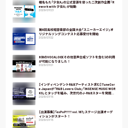
椎名もた「少女A」の公式音源を使った二次創作企画『R
ework with 少女A』が始動
2026/07/23
第6回高校軽音楽部の全国大会「スニーカーエイジ」オ
リジナルソングコンテスト応募受付を開始
2026/07/22
8体のVOCALOID(その他音声合成ソフトを含む)の利用
が可能になりました！
2026/07/21
【インディペンデントR&Bアーティスト求む】TuneCor
e Japanが「R&B Lovers Club」「INSENSE MUSIC WOR
KS」とタッグを組み、次世代のJ-R&Bスターを発掘す
2026/07/15
るオーディション『NEXT R&B』をスタート！
【出演募集】「exPoP!!!!! vol. 187」ステージ出演オーデ
ィションがスタート！
2026/07/15