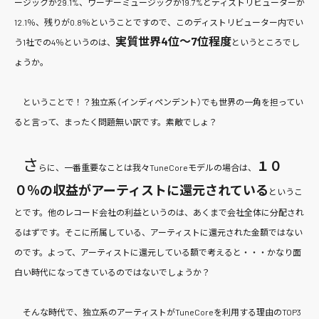
ージックが29.1%、ワーナーミュージックが19.7%とディストリビューターが
12.1％、残りが0.8％ということですので、このディストリビューター内でい
実質世界4位〜7位程度
う1社での4％というのは、
というところでし
ょうか。
ということで！？独立系（インディペンデント）でも世界の一角を担ってい
ると言って、まったく問題無い訳です。
素敵でしょ？
さ
１０
らに、一番重要なことは我々TuneCoreモデルの場合は、
０％の収益がアーティストに還元されている
というこ
とです。他のレコード会社の利益というのは、あくまで会社全体に分配され
るはずです。そこに所属している、アーティストに還元された金額ではない
のです。よって、アーティストに還元している額で考えると・・・かなり面
白い時代になってきているのではないでしょうか？
そんな時代で、独立系のアーティストがTuneCoreを利用する理由のTOP3