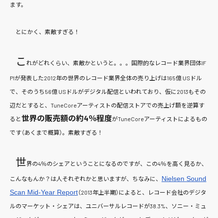
ます。
とにかく、素敵すぎる！
こ
れがどれくらい、素敵かというと。。。国際的なレコード業界団体IF
PIが発表した2012年の世界のレコード業界全体の売り上げは165億 USドル
で、そのうち56億 USドルがデジタル配信といわれており、仮に2013もその
辺だとすると、TuneCoreアーティストの配信ストアでの売上げ額を逆算す
世界の販売額の約4％程度
ると
がTuneCoreアーティストによるもの
です（あくまで概算）。素敵すぎる！
世
界の4％のシェアということになるのですが、この4％を高く見るか、
Nielsen Sound
こんなもんか？は人それぞれかと思いますが、ちなみに、
Scan Mid-Year Report
（2013年上半期）によると、レコード会社のデジタ
ルのマーケット・シェアは、ユニバーサルレコードが38.3%、ソニー・ミュ