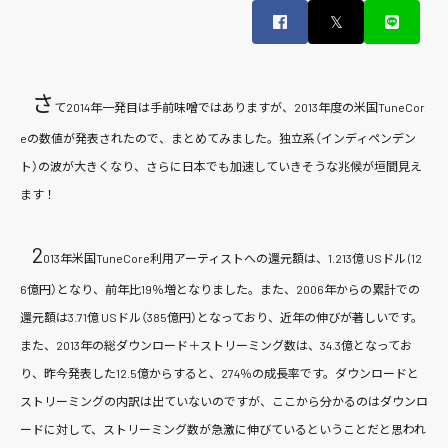
𝕏
さ
て2014年一発目は手前味噌ではありますが、2013年度の米国TuneCor
eの数値が発表されたので、まとめてみました。独立系（インディペンデン
ト）の波が大きくなり、さらに日本でも加速していきそうな兆候が垣間見え
ます！
2
013年米国TuneCore利用アーティストへの還元額は、1.213億 USドル (12
6億円）となり、前年比19％増となりました。また、2006年からの累計での
還元額は3.71億 USドル（385億円）となっており、近年の伸びが著しいです。
また、2013年の総ダウンロード＋ストリーミング数は、34.3億となってお
り、昨今発表した12.5億からすると、274％の成長率です。ダウンロードと
ストリーミングの内訳は出ていないのですが、ここから分かるのはダウンロ
ードに対して、ストリーミング数が急激に伸びているということだと思われ