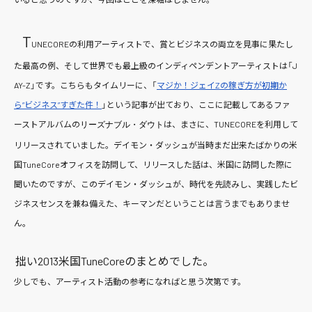
T
UNECOREの利用アーティストで、賞とビジネスの両立を見事に果たし
た最高の例、そして世界でも最上級のインディペンデントアーティストは「J
AY-Z」です。こちらもタイムリーに、「
マジか！ジェイZの稼ぎ方が初期か
ら”ビジネス”すぎた件！
」という記事が出ており、ここに記載してあるファ
ーストアルバムの
は、まさに、TUNECOREを利用して
リーズナブル・ダウト
リリースされていました。デイモン・ダッシュが当時まだ出来たばかりの米
国TuneCoreオフィスを訪問して、リリースした話は、米国に訪問した際に
聞いたのですが、このデイモン・ダッシュが、時代を先読みし、実践したビ
ジネスセンスを兼ね備えた、キーマンだということは言うまでもありませ
ん。
拙い2013米国TuneCoreのまとめでした。
少しでも、アーティスト活動の参考になればと思う次第です。