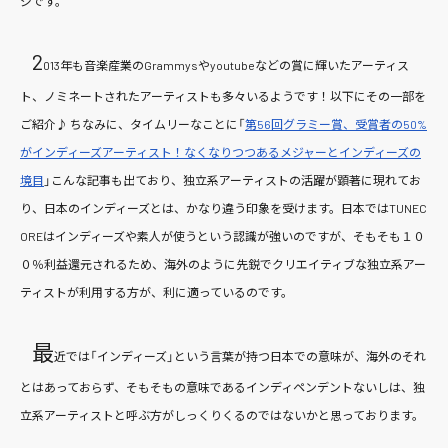
ジです。
2
013年も音楽産業のGrammysやyoutubeなどの賞に輝いたアーティス
ト、ノミネートされたアーティストも多々いるようです！以下にその一部を
ご紹介♪ ちなみに、タイムリーなことに「
第56回グラミー賞、受賞者の50%
がインディーズアーティスト！なくなりつつあるメジャーとインディーズの
境目
」こんな記事も出ており、独立系アーティストの活躍が顕著に現れてお
り、日本のインディーズとは、かなり違う印象を受けます。日本ではTUNEC
OREはインディーズや素人が使うという認識が強いのですが、そもそも１０
０％利益還元されるため、海外のように先鋭でクリエイティブな独立系アー
ティストが利用する方が、利に適っているのです。
最
近では「インディーズ」という言葉が持つ日本での意味が、海外のそれ
とはあっておらず、そもそもの意味であるインディペンデントないしは、独
立系アーティストと呼ぶ方がしっくりくるのではないかと思っております。