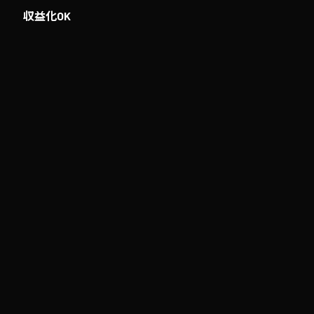
収益化OK
エイターもYouTubeで動画を
収益化できます
歌
さらに詳しく