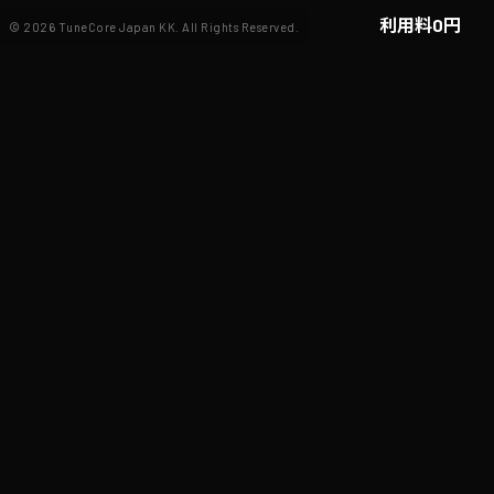
利用料0円
©
2026
TuneCore Japan KK. All Rights Reserved.
あなたのYouTube動画
無料で音源を利用でき
ダンス動画
DJセ
楽曲紹介動画
BGM