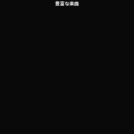
豊富な楽曲
TuneCore Japanから配信されているア
に
動画クリ
ーティストのクリエイターズ登録楽曲
ます
を利用できます
こんなシーンに利用
ットリスト
イントロ
エンディング
挿入
etc.