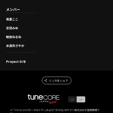
メンバー
苺愛ここ
恋羽みゆ
眠依ねるね
水涙月さやか
Project O/B
リンカをシェア
EN
JP
※ 「VOCALOID（ボーカロイド）」および「ボカロ」はヤマハ株式会社の登録商標で