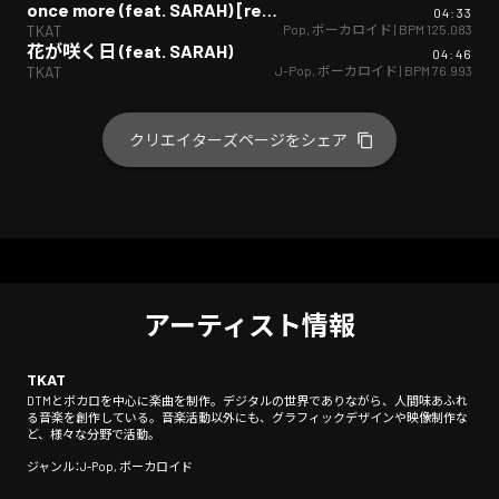
once more (feat. SARAH) [remix]
04:33
J-Pop
,
ボーカロイド
| BPM
125.083
TKAT
花が咲く日 (feat. SARAH)
04:46
J-Pop
,
ボーカロイド
| BPM
76.993
TKAT
クリエイターズページをシェア
アーティスト情報
TKAT
DTMとボカロを中心に楽曲を制作。デジタルの世界でありながら、人間味あふれ
る音楽を創作している。音楽活動以外にも、グラフィックデザインや映像制作な
ど、様々な分野で活動。
ジャンル：J-Pop, ボーカロイド