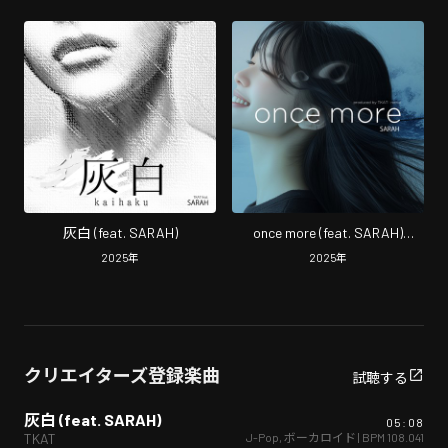
灰白 (feat. SARAH)
once more (feat. SARAH)
[remix]
2025
年
2025
年
クリエイターズ登録楽曲
試聴する
灰白 (feat. SARAH)
05:08
J-Pop
,
ボーカロイド
| BPM
108.041
TKAT