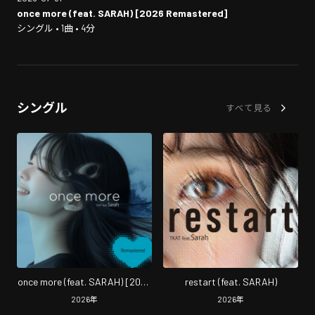
once more (feat. SARAH) [2026 Remastered]
シングル • 1曲 • 4分
シングル
すべて見る
once more (feat. SARAH) [2026
restart (feat. SARAH)
Remastered]
2026
年
2026
年