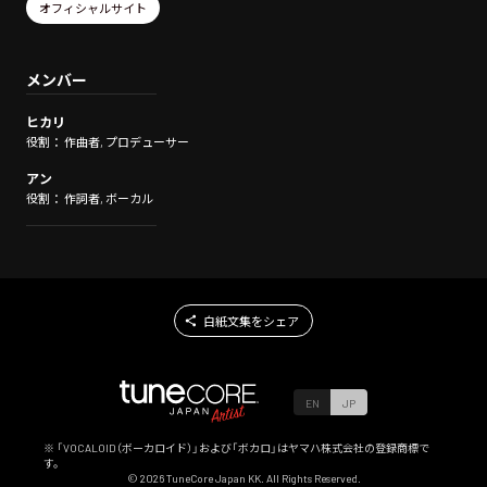
オフィシャルサイト
メンバー
ヒカリ
役割： 作曲者, プロデューサー
アン
役割： 作詞者, ボーカル
白紙文集をシェア
EN
JP
※ 「VOCALOID（ボーカロイド）」および「ボカロ」はヤマハ株式会社の登録商標で
す。
©
2026
TuneCore Japan KK. All Rights Reserved.