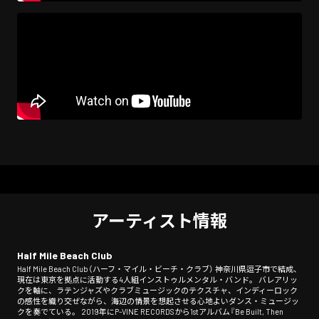
アーティスト情報
Half Mile Beach Club
Half Mile Beach Club（ハーフ・マイル・ビーチ・クラブ） 神奈川県逗子市で結成、
現在は東京を拠点に活動する4人組インストゥルメンタル・バンド。 バレアリッ
クを軸に、ラテンジャズやクラブミュージックのテクスチャ、インディーロック
の感性を織り交ぜながら、海辺の情景を想起させる心地よいダンス・ミュージッ
クを奏でている。 2019年にP-VINE RECORDSから1stアルバム『Be Built, Then