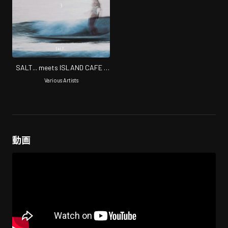
SALT... meets ISLAND CAFE –
Sea of Love 3-
Various Artists
動画