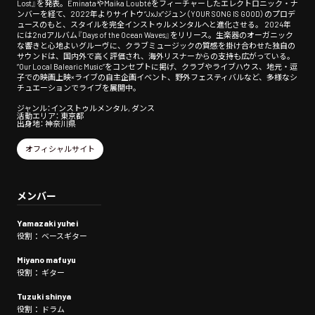
Lost』を発表。EminataやMaika Loubtéをフィーチャーしたエレクトロニック・ナ
ンバーを経て、2022年よりサイトウ“JxJx”ジュン（YOUR SONG IS GOOD）のプロデ
ュースのもと、スタイルを完全インストゥルメンタルへと進化させる。 2024年
には2ndアルバム『Days of the Ocean Waves』をリリース。生楽器のオーガニック
な響きと心地よいグルーヴに、クラブミュージックの質感を掛け合わせた独自の
サウンドは、国内外で高く評価され、海外リスナーからの支持も広がっている。
“Our Local Balearic Music”をコンセプトに掲げ、クラブやライブハウス、地元・逗
子での映画上映×ライブの自主企画イベント、野外フェスティバルなど、多様なシ
チュエーションでライブを展開中。
ジャンル：インストゥルメンタル, ダンス
活動エリア： 東京都
出身地： 神奈川県
オフィシャルサイト
メンバー
Yamazaki yuhei
役割： ベースギター
Miyano mafuyu
役割： ギター
Tuzuki shinya
役割： ドラム