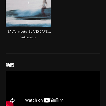
SALT... meets ISLAND CAFE –
Sea of Love 3-
Various Artists
動画