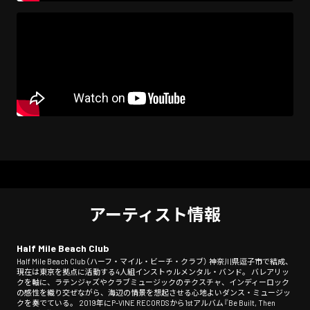
アーティスト情報
Half Mile Beach Club
Half Mile Beach Club（ハーフ・マイル・ビーチ・クラブ） 神奈川県逗子市で結成、
現在は東京を拠点に活動する4人組インストゥルメンタル・バンド。 バレアリッ
クを軸に、ラテンジャズやクラブミュージックのテクスチャ、インディーロック
の感性を織り交ぜながら、海辺の情景を想起させる心地よいダンス・ミュージッ
クを奏でている。 2019年にP-VINE RECORDSから1stアルバム『Be Built, Then