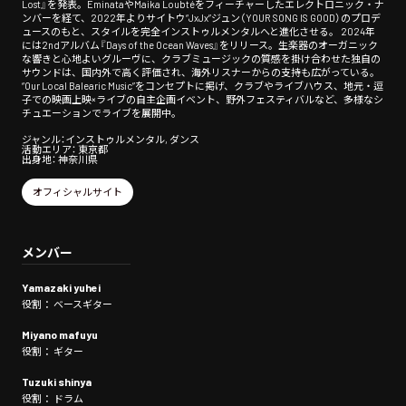
Lost』を発表。EminataやMaika Loubtéをフィーチャーしたエレクトロニック・ナ
ンバーを経て、2022年よりサイトウ“JxJx”ジュン（YOUR SONG IS GOOD）のプロデ
ュースのもと、スタイルを完全インストゥルメンタルへと進化させる。 2024年
には2ndアルバム『Days of the Ocean Waves』をリリース。生楽器のオーガニック
な響きと心地よいグルーヴに、クラブミュージックの質感を掛け合わせた独自の
サウンドは、国内外で高く評価され、海外リスナーからの支持も広がっている。
“Our Local Balearic Music”をコンセプトに掲げ、クラブやライブハウス、地元・逗
子での映画上映×ライブの自主企画イベント、野外フェスティバルなど、多様なシ
チュエーションでライブを展開中。
ジャンル：インストゥルメンタル, ダンス
活動エリア： 東京都
出身地： 神奈川県
オフィシャルサイト
メンバー
Yamazaki yuhei
役割： ベースギター
Miyano mafuyu
役割： ギター
Tuzuki shinya
役割： ドラム