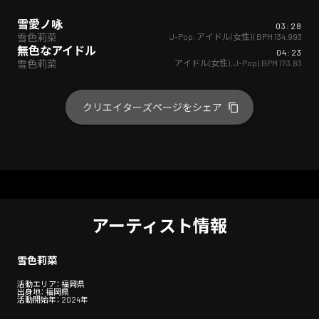
雪愛ノ咏
03:28
J-Pop
,
アイドル(女性)
| BPM
134.993
雪色莉菜
無色なアイドル
04:23
アイドル(女性)
,
J-Pop
| BPM
173.83
雪色莉菜
クリエイターズページをシェア
アーティスト情報
雪色莉菜
活動エリア： 福岡県
出身地： 福岡県
活動開始年： 2024年