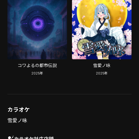
コワよるの都市伝説
雪愛ノ咏
2025
年
2025
年
カラオケ
雪愛ノ咏
カラオケ対応店舗