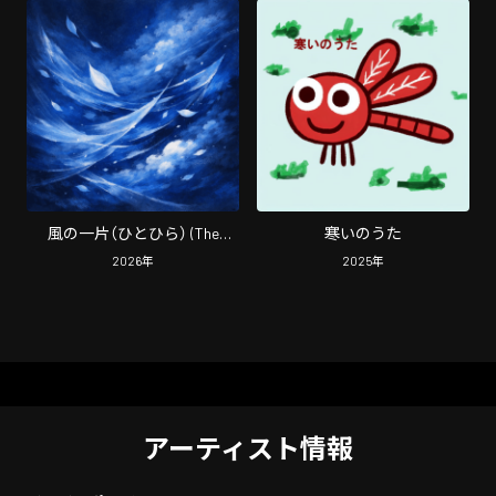
風の一片（ひとひら） (The
寒いのうた
Story)
2026
年
2025
年
アーティスト情報