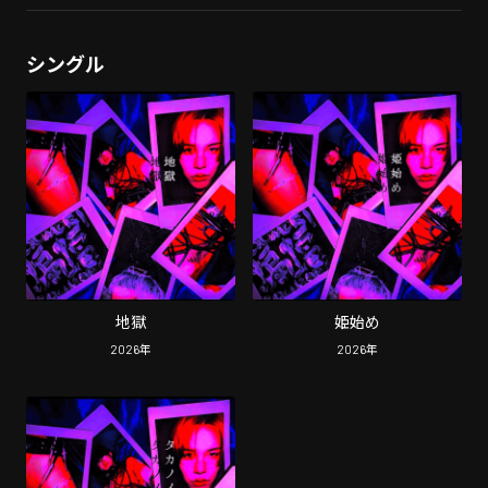
シングル
地獄
姫始め
2026
年
2026
年