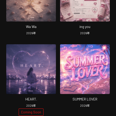
Wa Wa
ing you
2026
年
2026
年
HEART.
SUMMER LOVER
2026
年
2026
年
Coming Soon