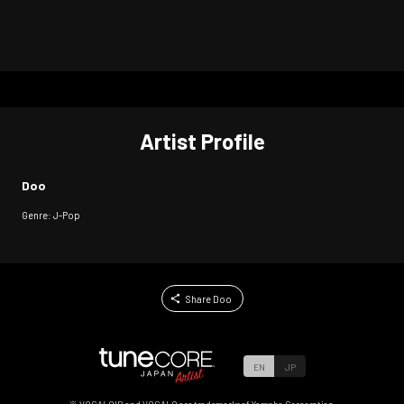
Artist Profile
Doo
Genre: J-Pop
Share Doo
EN
JP