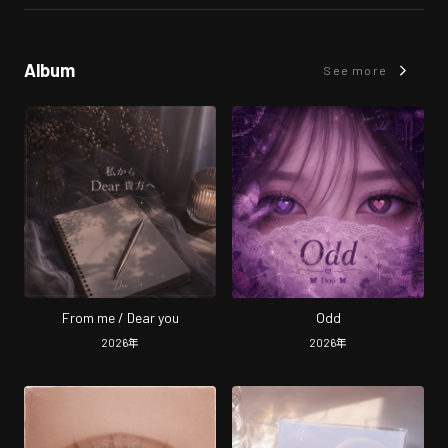
Album
See more
From me / Dear you
Odd
2026
年
2026
年