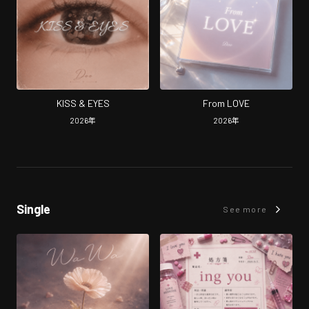
KISS & EYES
From LOVE
2026
年
2026
年
Single
See more