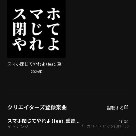
スマホ閉じてやれよ (feat. 重音
テト)
2024
年
クリエイターズ登録楽曲
試聴する
スマホ閉じてやれよ (feat. 重音テト)
01:30
ボーカロイド
,
ロック
| BPM
180
イトナンジ