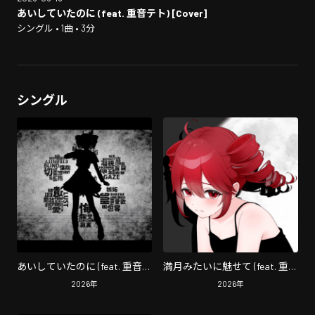
あいしていたのに (feat. 重音テト) [Cover]
シングル • 1曲 • 3分
シングル
あいしていたのに (feat. 重音テ
満月みたいに魅せて (feat. 重音
ト) [Cover]
テト)
2026
年
2026
年