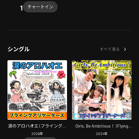
チャートイン
シングル
すべて見る
涙のアロハオエ (フライングア
Girls, Be Ambitious！ (Flying
リゲーターズ バージョン)
Alligators Version)
2026
年
2024
年