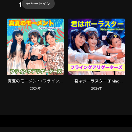
チャートイン
真夏のモーメント (フライング
君はポーラスター (Flying
アリゲーターズ バージョン)
Alligators Version)
2024
年
2024
年