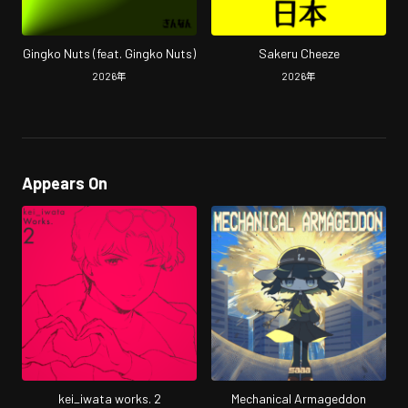
Gingko Nuts (feat. Gingko Nuts)
Sakeru Cheeze
2026
年
2026
年
Appears On
kei_iwata works. 2
Mechanical Armageddon