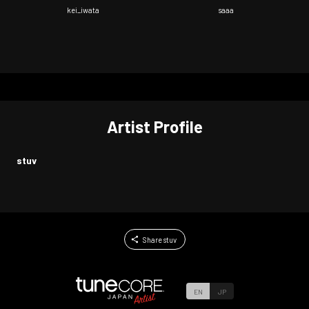
kei_iwata
saaa
Artist Profile
stuv
Share stuv
EN
JP