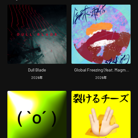
Dull Blade
Global Freezing (feat. Magma
Kappa Sushi)
2026
年
2026
年