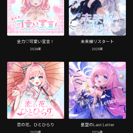
全力♡可愛い宣言！
未来線リスタート
2026
年
2025
年
恋の花、ひとひらり
星空のLast Letter
2025
年
2024
年