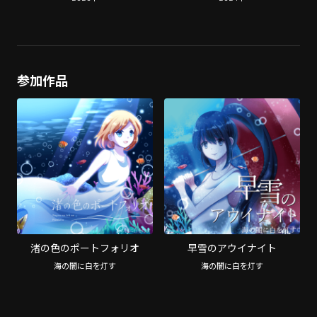
参加作品
渚の色のポートフォリオ
早雪のアウイナイト
海の闇に白を灯す
海の闇に白を灯す