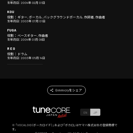
生年月日： 2004年 02月 01日
KOU
役割： ギター, ボーカル, バックグラウンドボーカル, 作詞者, 作曲者
生年月日： 2003年 07月 01日
FUGA
役割： ベースギター, 作曲者
生年月日： 2004年 01月 08日
R E O
役割： ドラム
生年月日： 2003年 05月 14日
Gimmicryをシェア
EN
JP
※ 「VOCALOID（ボーカロイド）」および「ボカロ」はヤマハ株式会社の登録商標で
す。