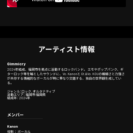
アーティスト情報
Gimmicry
2024年結成、福岡市を拠点に活動するロックバンド。 エモやポップパンク、ギ
ターロック等を軸としたサウンドに、Vo. Kanonと Gt.&Vo. KOUの繊細さと力強さ
が共存する情緒的なボーカルが時に重なり交錯する、独自の世界観を成してい
る。
ジャンル：ロック, オルタナティブ
活動エリア： 福岡市 福岡県
結成年： 2024年
メンバー
Kanon
役割： ボーカル