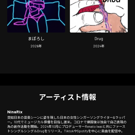
まぼろし
Drug
2026
年
2024
年
アーティスト情報
NinaRix
突如日本の音楽シーンに姿を現した日本の女性シンガーソングライター&ラッパ
ー。10代でミュージカル俳優を目指し渡米。コロナで帰国後は独自で自己表現の
為の創作活動を開始。2024年10月にプロデューサーRenato Iwaiと共にファース
トシングルシングルDrugをリリース。TiktokやSpotifyを中心に楽曲を配信中。