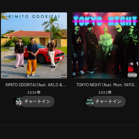
KIMITO ODORITAI (feat. AKLO &
TOKYO NIGHT (feat. Mion, YAYOI
thepini)
DAIMON & Young Dalu)
2024
年
2022
年
チャートイン
チャートイン