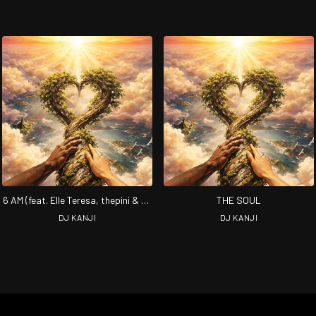
6 AM (feat. Elle Teresa, thepini & DJ
THE SOUL
NORIO) [Remix]
DJ KANJI
DJ KANJI