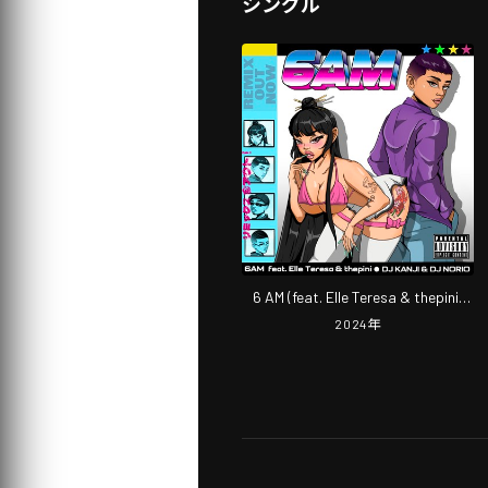
シングル
6 AM (feat. Elle Teresa & thepini)
[Remix]
2024
年