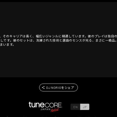
一人で、そのキャリアは長く、幅広いジャンルに精通しています。彼のプレイは独
なしです。彼のセットは、洗練された技術と選曲のセンスが光る、まさに一級品
まいます。
DJ NORIOをシェア
EN
JP