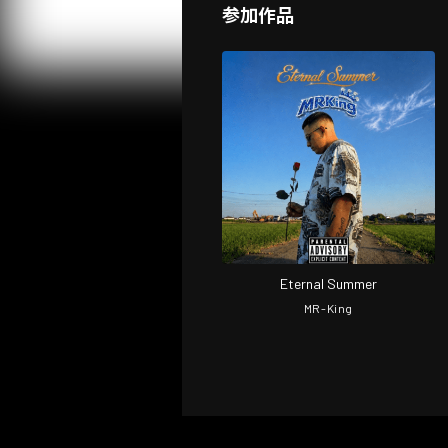
参加作品
Eternal Summer
MR-King