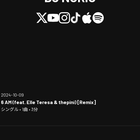
2024-10-09
6 AM (feat. Elle Teresa & thepini) [Remix]
シングル • 1曲 • 3分