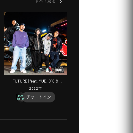
すべて見る
FUTURE (feat. MUD, 018 &
Hideyoshi)
2022
年
チャートイン