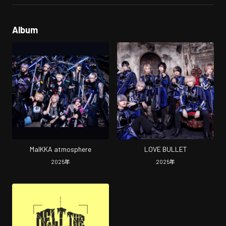
Album
MaIKKA atmosphere
LOVE BULLET
2025
年
2025
年