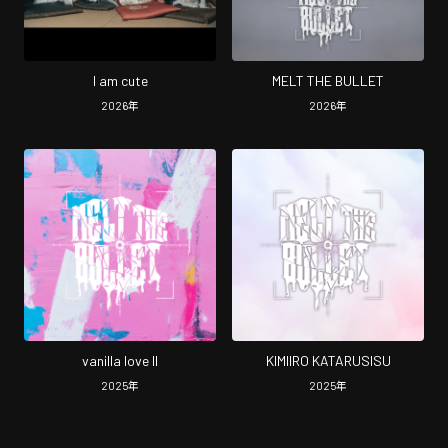
I am cute
MELT THE BULLET
2026
年
2026
年
vanilla love II
KIMIIRO KATARUSISU
2025
年
2025
年