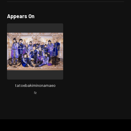
Appears On
tatoebakiminonamaeo
I'z