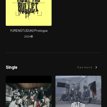
YUMENOTUDUKI/Prologue
2024
年
Single
See more