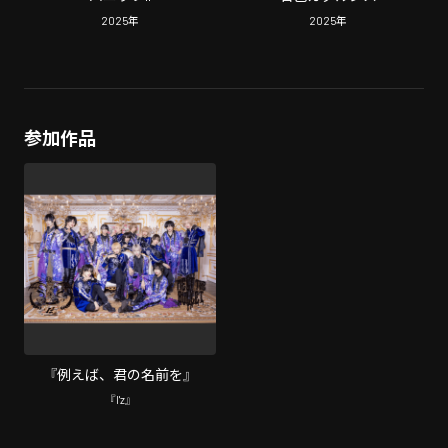
2025
年
2025
年
参加作品
『例えば、君の名前を』
『I'z』