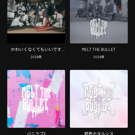
かわいくなくてもいいです
MELT THE BULLET
か？
2026
年
2026
年
バニラブII
君色カタルシス