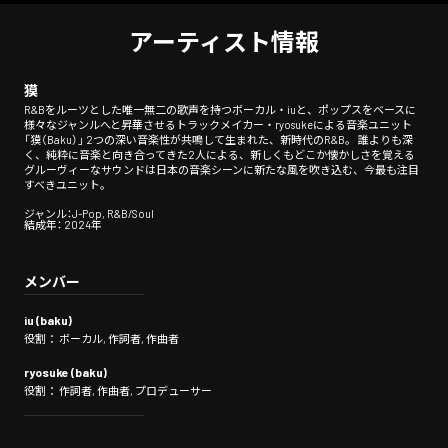
アーティスト情報
獏
R&Bをルーツとした唯一無二の歌声を持つボーカル・iuと、ポップスをベースに
様々なジャンルへと昇華させるトラックメイカー・ryosukeによる音楽ユニット
「獏（Baku）」 2つの深い音楽性が共鳴して生まれた、新時代のR&B。 誰よりも深
く、純粋に音楽と向き合ってきた2人による、新しくもどこか懐かしさを覚える
グルーヴィーなサウンドは日本の音楽シーンに新たな風を吹き込む、今最も注目
すべきユニット。
ジャンル：J-Pop, R&B/Soul
結成年： 2024年
メンバー
iu (baku)
役割： ボーカル, 作詞者, 作曲者
ryosuke (baku)
役割： 作詞者, 作曲者, プロデューサー