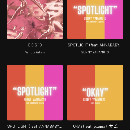
O.B.S 10
SPOTLIGHT (feat. ANNABABY &
yuzuna) [サビ Version]
Various Artists
SUNNY YAMAMOTO
SPOTLIGHT (feat. ANNABABY &
OKAY (feat. yuzuna) [サビ